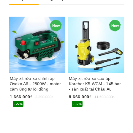
New
New
Máy xịt rửa xe chỉnh áp
Máy xịt rửa xe cao áp
Má
Osaka A6 - 2800W - motor
Karcher K5 WCM - 145 bar
De
cảm ứng từ lõi đồng
- sản xuất tại Châu Âu
PR
ch
1.666.000₫
9.666.000₫
2.290.000₫
11.590.000₫
1.
- 27%
- 17%