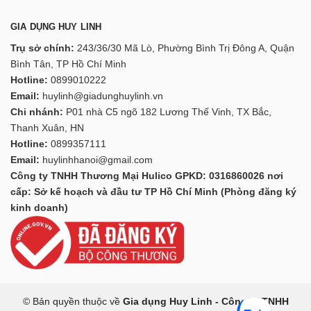
GIA DỤNG HUY LINH
Trụ sở chính:
243/36/30 Mã Lò, Phường Bình Trị Đông A, Quận
Bình Tân, TP Hồ Chí Minh
Hotline:
0899010222
Email:
huylinh@giadunghuylinh.vn
Chi nhánh:
P01 nhà C5 ngõ 182 Lương Thế Vinh, TX Bắc,
Thanh Xuân, HN
Hotline:
0899357111
Email:
huylinhhanoi@gmail.com
Công ty TNHH Thương Mại Hulico GPKD: 0316860026 nơi
cấp: Sở kế hoạch và đầu tư TP Hồ Chí Minh (Phòng đăng ký
kinh doanh)
© Bản quyền thuộc về
Gia dụng Huy Linh - Công ty TNHH