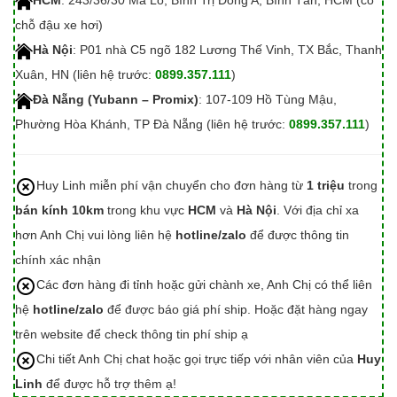
HCM
: 243/36/30 Mã Lò, Bình Trị Đông A, Bình Tân, HCM (có
chỗ đậu xe hơi)
Hà Nội
: P01 nhà C5 ngõ 182 Lương Thế Vinh, TX Bắc, Thanh
Xuân, HN (liên hệ trước:
0899.357.111
)
Đà Nẵng (Yubann – Promix)
: 107-109 Hồ Tùng Mậu,
Phường Hòa Khánh, TP Đà Nẵng (liên hệ trước:
0899.357.111
)
Huy Linh miễn phí vận chuyển cho đơn hàng từ
1 triệu
trong
bán kính 10km
trong khu vực
HCM
và
Hà Nội
. Với địa chỉ xa
hơn Anh Chị vui lòng liên hệ
hotline/zalo
để được thông tin
chính xác nhận
Các đơn hàng đi tỉnh hoặc gửi chành xe, Anh Chị có thể liên
hệ
hotline/zalo
để được báo giá phí ship. Hoặc đặt hàng ngay
trên website để check thông tin phí ship ạ
Chi tiết Anh Chị chat hoặc gọi trực tiếp với nhân viên của
Huy
Linh
để được hỗ trợ thêm ạ!