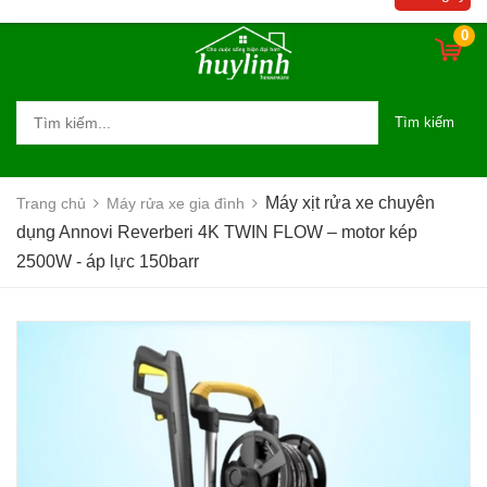
kép 2500W - áp lực 150barr
0
Tìm kiếm
Máy xịt rửa xe chuyên
Trang chủ
Máy rửa xe gia đình
dụng Annovi Reverberi 4K TWIN FLOW – motor kép
2500W - áp lực 150barr