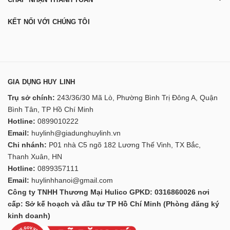
KẾT NỐI VỚI CHÚNG TÔI
GIA DỤNG HUY LINH
Trụ sở chính:
243/36/30 Mã Lò, Phường Bình Trị Đông A, Quận
Bình Tân, TP Hồ Chí Minh
Hotline:
0899010222
Email:
huylinh@giadunghuylinh.vn
Chi nhánh:
P01 nhà C5 ngõ 182 Lương Thế Vinh, TX Bắc,
Thanh Xuân, HN
Hotline:
0899357111
Email:
huylinhhanoi@gmail.com
Công ty TNHH Thương Mại Hulico GPKD: 0316860026 nơi
cấp: Sở kế hoạch và đầu tư TP Hồ Chí Minh (Phòng đăng ký
kinh doanh)