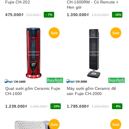
Fujie CH-202
CH-1600RM - Có Remote +
Hẹn giờ
475.000₫
1.350.000₫
510.000₫
- 7%
1.610.000₫
- 16%
Sale
Sale
Quạt sưởi gốm Ceramic Fujie
Máy sưởi gốm Ceramic để
CH-1600
sàn Fujie CH-2000
1.239.000₫
1.785.000₫
1.380.000₫
- 10%
1.950.000₫
- 8%
Sale
Sale