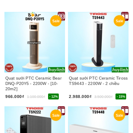
Sale
Sale
Quạt sưởi PTC Ceramic Bear
Quạt sưởi PTC Ceramic Tiross
DNQ-P20Y5 - 2200W - [10-
TS9443 - 2200W - 2 chiều
20m2]
966.000₫
2.988.000₫
1.100.000₫
- 12%
3.500.000₫
- 15%
Sale
Sale