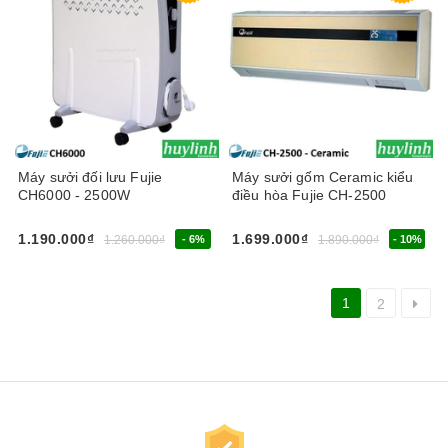
Máy sưởi đối lưu Fujie
Máy sưởi gốm Ceramic kiểu
CH6000 - 2500W
điều hòa Fujie CH-2500
1.190.000₫
1.699.000₫
1.260.000₫
- 6%
1.890.000₫
- 10%
1
2