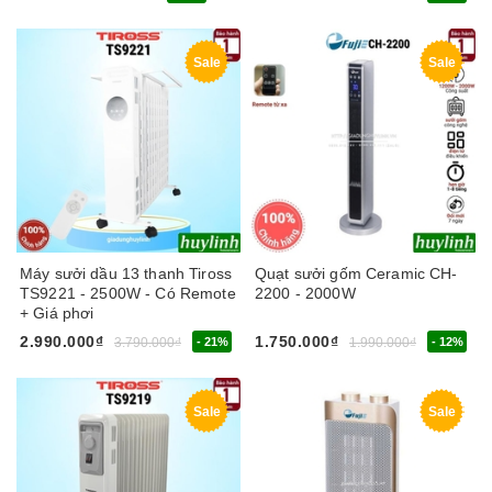
Sale
Sale
Máy sưởi dầu 13 thanh Tiross
Quạt sưởi gốm Ceramic CH-
TS9221 - 2500W - Có Remote
2200 - 2000W
+ Giá phơi
2.990.000₫
1.750.000₫
3.790.000₫
- 21%
1.990.000₫
- 12%
Sale
Sale