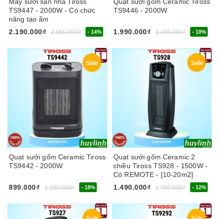
Máy sưởi sàn nhà Tiross
Quạt sưởi gốm Ceramic Tiross
TS9447 - 2000W - Có chức
TS9446 - 2000W
năng tạo ẩm
2.190.000₫
1.990.000₫
2.550.000₫
- 14%
2.200.000₫
- 10%
Sale
Sale
Quạt sưởi gốm Ceramic Tiross
Quạt sưởi gốm Ceramic 2
TS9442 - 2000W
chiều Tiross TS928 - 1500W -
Có REMOTE - [10-20m2]
899.000₫
1.490.000₫
1.100.000₫
- 18%
1.700.000₫
- 12%
Sale
Sale