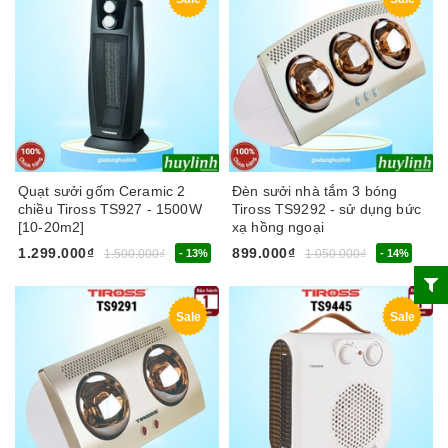
Quạt sưởi gốm Ceramic 2
Đèn sưởi nhà tắm 3 bóng
chiều Tiross TS927 - 1500W
Tiross TS9292 - sử dụng bức
[10-20m2]
xạ hồng ngoại
1.299.000₫
899.000₫
1.500.000₫
- 13%
1.050.000₫
- 14%
Sale
Sale