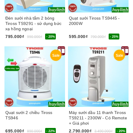
Đèn sưởi nhà tắm 2 bóng
Quạt sưởi Tiross TS9445 -
Tiross TS9291 - sử dụng bức
2000W
xạ hồng ngoại
795.000₫
595.000₫
990.000₫
- 20%
790.000₫
- 25%
Sale
Sale
Quạt sưởi 2 chiều Tiross
Máy sưởi dầu 11 thanh Tiross
TS946
TS9211 - 2300W - Có Remote
+ Giá phơi
695.000₫
2.790.000₫
890.000₫
- 22%
3.490.000₫
- 20%