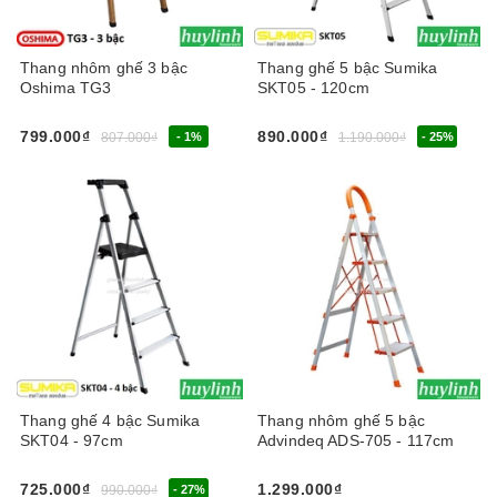
Thang nhôm ghế 3 bậc
Thang ghế 5 bậc Sumika
Oshima TG3
SKT05 - 120cm
799.000₫
890.000₫
807.000₫
- 1%
1.190.000₫
- 25%
Thang ghế 4 bậc Sumika
Thang nhôm ghế 5 bậc
SKT04 - 97cm
Advindeq ADS-705 - 117cm
725.000₫
1.299.000₫
990.000₫
- 27%