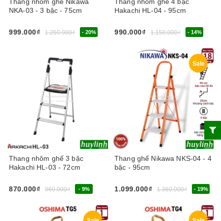
Thang nhôm ghế Nikawa
Thang nhôm ghế 4 bậc
NKA-03 - 3 bậc - 75cm
Hakachi HL-04 - 95cm
999.000₫
990.000₫
1.250.000₫
- 20%
1.150.000₫
- 14%
Sale
Thang nhôm ghế 3 bậc
Thang ghế Nikawa NKS-04 - 4
Hakachi HL-03 - 72cm
bậc - 95cm
870.000₫
1.099.000₫
960.000₫
- 9%
1.360.000₫
- 19%
Sale
Sale