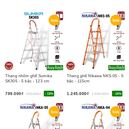
Sale
Sale
Thang nhôm ghế Sumika
Thang ghế Nikawa NKS-05 - 5
SK305 - 5 bậc - 123 cm
bậc - 115cm
799.000₫
1.245.000₫
990.000₫
- 19%
1.490.000₫
- 16%
Sale
Sale