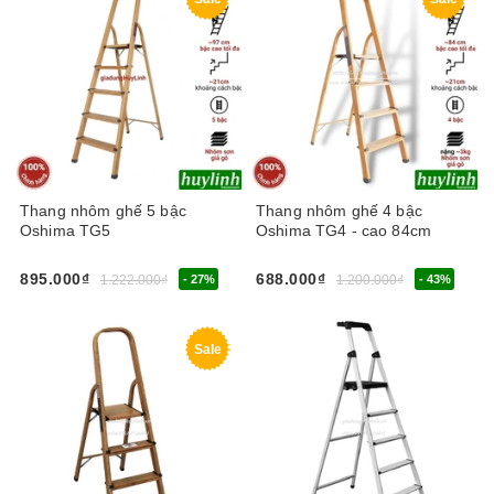
Thang nhôm ghế 5 bậc
Thang nhôm ghế 4 bậc
Oshima TG5
Oshima TG4 - cao 84cm
895.000₫
688.000₫
1.222.000₫
- 27%
1.200.000₫
- 43%
Sale