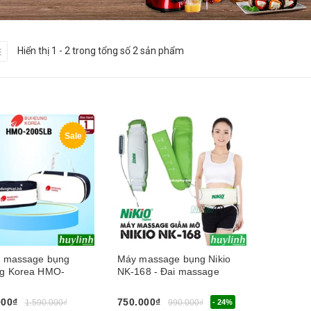
Hiển thị 1 - 2 trong tổng số 2 sản phẩm
Sale
i massage bụng
Máy massage bụng Nikio
g Korea HMO-
NK-168 - Đai massage
000₫
750.000₫
1.590.000₫
990.000₫
- 24%
Hết hàng