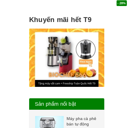
- 28%
Mua n
Khuyến mãi hết T9
Sản phẩm nổi bật
Máy pha cà phê
bán tự động