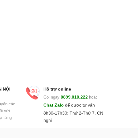
N NỘI
Hỗ trợ online
0899.010.222
Gọi ngay
hoặc
uyển các
Chat Zalo
để được tư vấn
ối với
8h30-17h30: Thứ 2-Thứ 7. CN
i từng
nghỉ