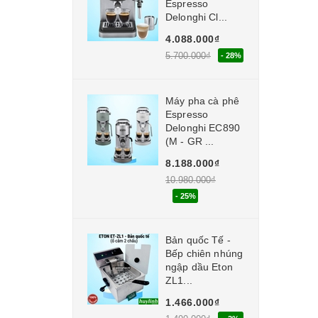
Espresso
Delonghi Cl...
4.088.000₫
5.700.000₫
- 28%
Máy pha cà phê
Espresso
Delonghi EC890
(M - GR ...
8.188.000₫
10.980.000₫
- 25%
Bản quốc Tế -
Bếp chiên nhúng
ngập dầu Eton
ZL1...
1.466.000₫