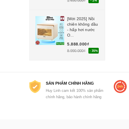
1.490.000₫
- 2%
[Mới 2025] Nồi
chiên không dầu
- hấp hơi nước
O...
5.888.000₫
8.990.000₫
- 35%
SẢN PHẨM CHÍNH HÃNG
Huy Linh cam kết 100% sản phẩm
chính hãng, bảo hành chính hãng