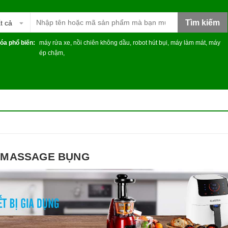
Tìm kiếm
t cả
óa phổ biến:
máy rửa xe
,
nồi chiên không dầu
,
robot hút bụi
,
máy làm mát
,
máy
ép chậm
,
 MASSAGE BỤNG