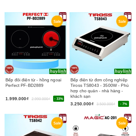
Sale
Sale
Bếp đôi điện từ - hồng ngoại
Bếp điện từ đơn công nghiệp
Perfect PF-BD2889
Tiross TS8043 - 3500W - Phù
hợp cho quán - nhà hàng -
khách sạn
1.999.000₫
2.990.000₫
- 33%
3.250.000₫
3.500.000₫
- 7%
Sale
Sale