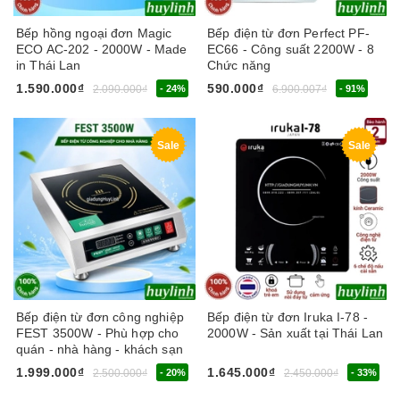
Bếp hồng ngoại đơn Magic
Bếp điện từ đơn Perfect PF-
ECO AC-202 - 2000W - Made
EC66 - Công suất 2200W - 8
in Thái Lan
Chức năng
1.590.000₫
590.000₫
2.090.000₫
- 24%
6.900.007₫
- 91%
Sale
Sale
Bếp điện từ đơn công nghiệp
Bếp điện từ đơn Iruka I-78 -
FEST 3500W - Phù hợp cho
2000W - Sản xuất tại Thái Lan
quán - nhà hàng - khách sạn
1.999.000₫
1.645.000₫
2.500.000₫
- 20%
2.450.000₫
- 33%