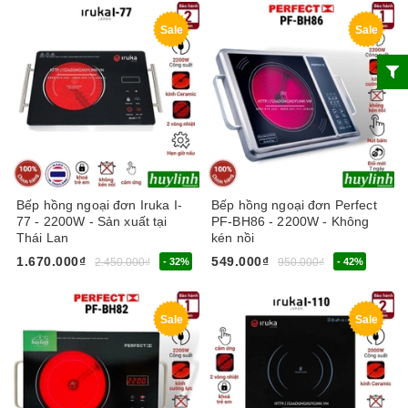
Sale
Sale
Bếp hồng ngoại đơn Iruka I-
Bếp hồng ngoại đơn Perfect
77 - 2200W - Sản xuất tại
PF-BH86 - 2200W - Không
Thái Lan
kén nồi
1.670.000₫
549.000₫
2.450.000₫
- 32%
950.000₫
- 42%
Sale
Sale