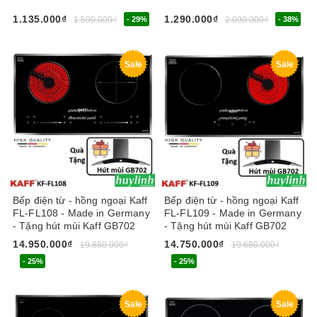
1.135.000₫
1.290.000₫
1.590.000₫
- 29%
2.090.000₫
- 38%
Sale
Sale
Bếp điện từ - hồng ngoại Kaff
Bếp điện từ - hồng ngoại Kaff
FL-FL108 - Made in Germany
FL-FL109 - Made in Germany
- Tặng hút mùi Kaff GB702
- Tặng hút mùi Kaff GB702
14.950.000₫
14.750.000₫
19.880.000₫
19.680.000₫
- 25%
- 25%
Sale
Sale