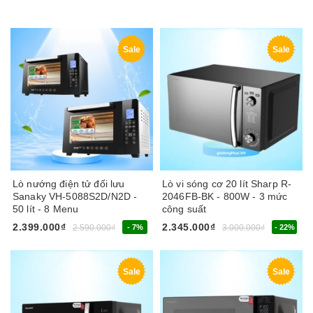
Sale
Sale
Lò nướng điện tử đối lưu
Lò vi sóng cơ 20 lít Sharp R-
Sanaky VH-5088S2D/N2D -
2046FB-BK - 800W - 3 mức
50 lít - 8 Menu
công suất
2.399.000₫
2.345.000₫
2.590.000₫
- 7%
3.000.000₫
- 22%
Sale
Sale