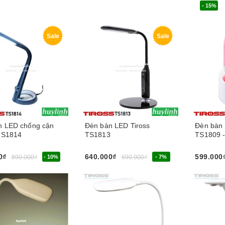
- 15%
Mua nga
Sale
Sale
n LED chống cận
Đèn bàn LED Tiross
Đèn bàn 
 TS1814
TS1813
TS1809 -
0₫
640.000₫
599.000
890.000₫
- 10%
690.000₫
- 7%
gay
Chọn sản phẩm
Chọn sả