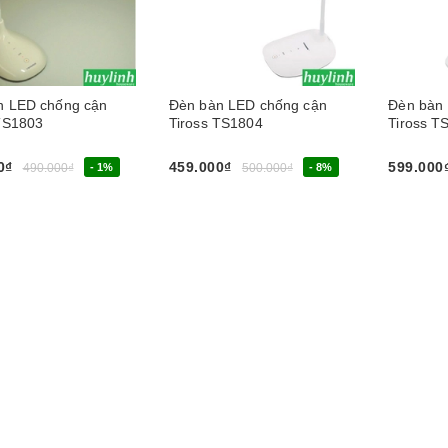
n LED chống cận
Đèn bàn LED chống cận
Đèn bàn
 TS1803
Tiross TS1804
Tiross T
0₫
459.000₫
599.000
490.000₫
- 1%
500.000₫
- 8%
ng
Hết hàng
Mua nga