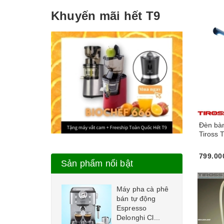
Khuyến mãi hết T9
Đèn bà
Tiross
799.00
Mua n
Sản phẩm nổi bật
Máy pha cà phê
bán tự động
Espresso
Delonghi Cl...