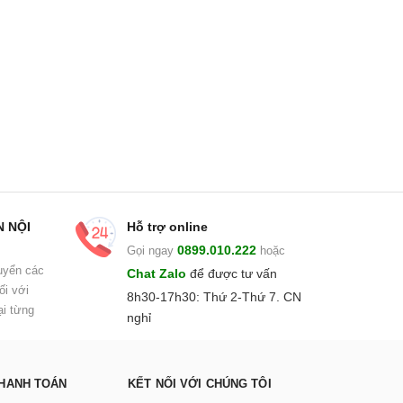
N NỘI
Hỗ trợ online
0899.010.222
Gọi ngay
hoặc
uyển các
Chat Zalo
để được tư vấn
ối với
8h30-17h30: Thứ 2-Thứ 7. CN
i từng
nghỉ
HANH TOÁN
KẾT NỐI VỚI CHÚNG TÔI