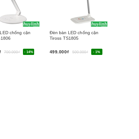
 LED chống cận
Đèn bàn LED chống cận
S1806
Tiross TS1805
₫
499.000₫
700.000₫
- 14%
500.000₫
- 1%
y
Chọn sản phẩm