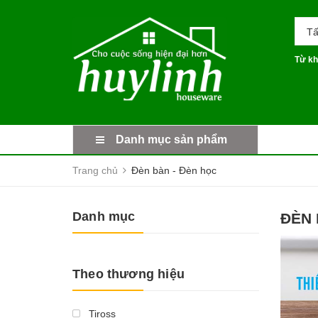
Tấ
Từ kh
Danh mục sản phẩm
Trang chủ
Đèn bàn - Đèn học
Danh mục
ĐÈN 
Theo thương hiệu
Tiross