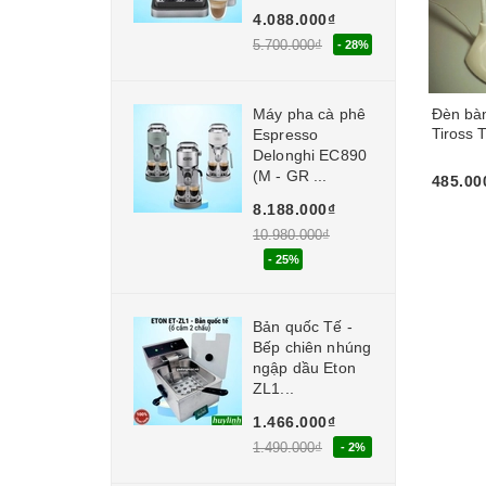
4.088.000₫
5.700.000₫
- 28%
Máy pha cà phê
Đèn bà
Tiross
Espresso
Delonghi EC890
(M - GR ...
485.00
Hết hà
8.188.000₫
10.980.000₫
- 25%
Bản quốc Tế -
Bếp chiên nhúng
ngập dầu Eton
ZL1...
1.466.000₫
1.490.000₫
- 2%