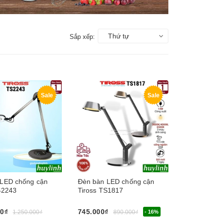
Thứ tự
Sắp xếp:
Sale
Sale
 LED chống cận
Đèn bàn LED chống cận
S2243
Tiross TS1817
00₫
745.000₫
1.250.000₫
890.000₫
- 16%
Chọn sản phẩm