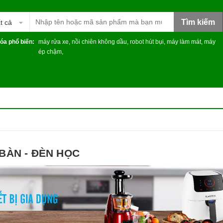
Tìm kiếm
t cả
óa phổ biến:
máy rửa xe
,
nồi chiên không dầu
,
robot hút bụi
,
máy làm mát
,
máy
ép chậm
,
BÀN - ĐÈN HỌC