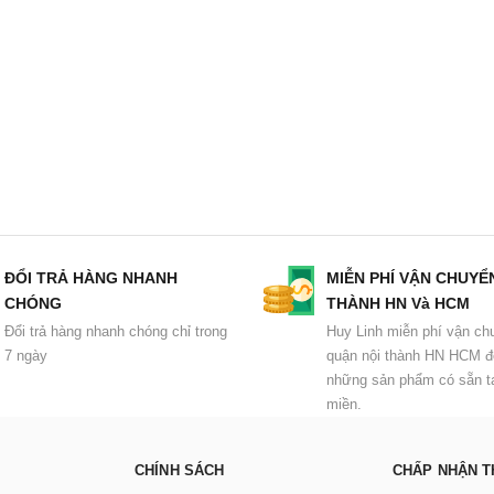
ĐỔI TRẢ HÀNG NHANH
MIỄN PHÍ VẬN CHUYỂ
CHÓNG
THÀNH HN Và HCM
Đổi trả hàng nhanh chóng chỉ trong
Huy Linh miễn phí vận ch
7 ngày
quận nội thành HN HCM đ
những sản phẩm có sẵn tạ
miền.
CHÍNH SÁCH
CHẤP NHẬN T