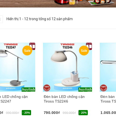
Hiển thị 1 - 12 trong tổng số 12 sản phẩm
Sale
Sale
n LED chống cận
Đèn bàn LED chống cận
Đèn bàn
 TS2247
Tiross TS2246
Tiross T
0₫
790.000₫
1.065.0
990.000₫
- 20%
990.000₫
- 20%
gay
Chọn sản phẩm