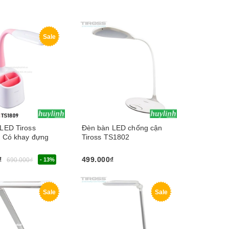
y
Sale
LED Tiross
Đèn bàn LED chống cận
 Có khay đựng
Tiross TS1802
₫
499.000₫
690.000₫
- 13%
Hết hàng
n phẩm
Sale
Sale