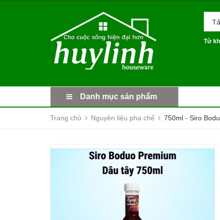
Tấ
Từ kh
Danh mục sản phẩm
Trang chủ
Nguyên liệu pha chế
750ml - Siro Bodu