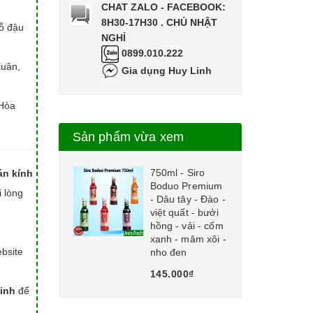
CHAT ZALO - FACEBOOK:
8H30-17H30 . CHỦ NHẬT
hỗ đậu
NGHỈ
0899.010.222
Xuân,
Gia dụng Huy Linh
Hòa
Sản phẩm vừa xem
750ml - Siro
án kính
Boduo Premium
i lòng
- Dâu tây - Đào -
việt quất - bưởi
hồng - vải - cốm
xanh - mâm xôi -
bsite
nho đen
145.000₫
inh
để