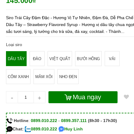
145.000₫
Siro Trái Cây Đậm Đặc - Hương Vị Tự Nhiên, Đậm Đà, Dễ Pha Chế 
Dâu Tây – Strawberry Flavored Syrup - Hương vị dâu tây chua ngọ
sắc tươi sáng, lý tưởng cho trà sữa, đá xay, cocktail. - Thành...
Loại siro
DÂU TÂY
ĐÀO
VIỆT QUẤT
BƯỞI HỒNG
VẢI
CỐM XANH
MÂM XÔI
NHO ĐEN
-
Mua ngay
+
Hotline
:
0899.010.222
-
0899.357.111
(8h30 - 17h30)
Chat:
0899.010.222
Huy Linh