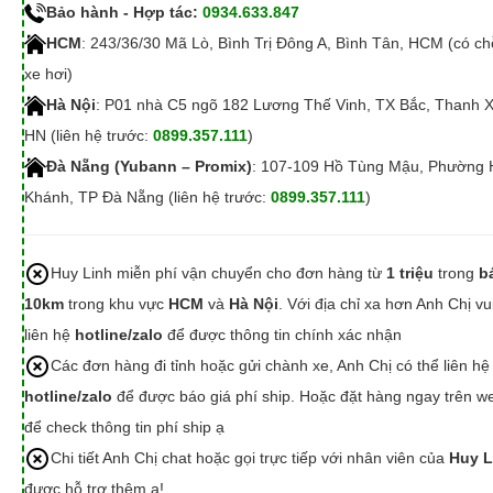
Bảo hành - Hợp tác:
0934.633.847
HCM
: 243/36/30 Mã Lò, Bình Trị Đông A, Bình Tân, HCM (có c
xe hơi)
Hà Nội
: P01 nhà C5 ngõ 182 Lương Thế Vinh, TX Bắc, Thanh 
HN (liên hệ trước:
0899.357.111
)
Đà Nẵng (Yubann – Promix)
: 107-109 Hồ Tùng Mậu, Phường 
Khánh, TP Đà Nẵng (liên hệ trước:
0899.357.111
)
Huy Linh miễn phí vận chuyển cho đơn hàng từ
1 triệu
trong
b
10km
trong khu vực
HCM
và
Hà Nội
. Với địa chỉ xa hơn Anh Chị vu
liên hệ
hotline/zalo
để được thông tin chính xác nhận
Các đơn hàng đi tỉnh hoặc gửi chành xe, Anh Chị có thể liên hệ
hotline/zalo
để được báo giá phí ship. Hoặc đặt hàng ngay trên we
để check thông tin phí ship ạ
Chi tiết Anh Chị chat hoặc gọi trực tiếp với nhân viên của
Huy L
được hỗ trợ thêm ạ!