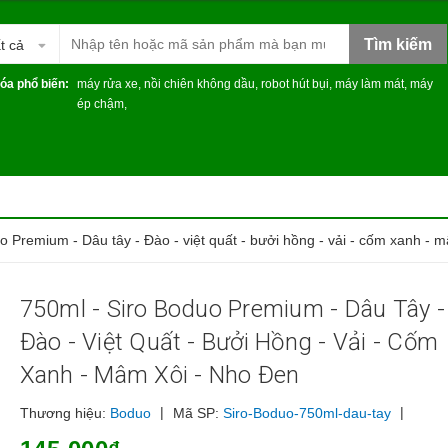
Tìm kiếm
t cả
óa phổ biến:
máy rửa xe
,
nồi chiên không dầu
,
robot hút bụi
,
máy làm mát
,
máy
ép chậm
,
o Premium - Dâu tây - Đào - việt quất - bưởi hồng - vải - cốm xanh - 
750ml - Siro Boduo Premium - Dâu Tây -
Đào - Việt Quất - Bưởi Hồng - Vải - Cốm
Xanh - Mâm Xôi - Nho Đen
|
|
Thương hiệu:
Boduo
Mã SP:
Siro-Boduo-750ml-dau-tay