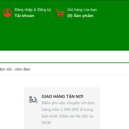
Đăng nhập
&
Đăng ký
Giỏ hàng của bạn
Tài khoản
(
0
) Sản phẩm
mâm xôi - nho đen
GIAO HÀNG TẬN NƠI
Miễn phí vận chuyển với đơn
hàng trên 1.000.000 đ trong
bán kính 10km tại Hà Nội và
HCM