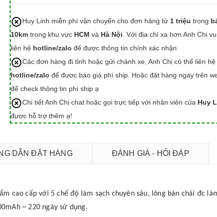
Huy Linh miễn phí vận chuyển cho đơn hàng từ
1 triệu
trong
b
10km
trong khu vực
HCM
và
Hà Nội
. Với địa chỉ xa hơn Anh Chị vu
liên hệ
hotline/zalo
để được thông tin chính xác nhận
Các đơn hàng đi tỉnh hoặc gửi chành xe, Anh Chị có thể liên hệ
hotline/zalo
để được báo giá phí ship. Hoặc đặt hàng ngay trên we
để check thông tin phí ship ạ
Chi tiết Anh Chị chat hoặc gọi trực tiếp với nhân viên của
Huy L
được hỗ trợ thêm ạ!
G DẪN ĐẶT HÀNG
ĐÁNH GIÁ - HỎI ĐÁP
ẩm cao cấp với 5 chế độ làm sạch chuyên sâu, lông bàn chải đc là
00mAh ~ 220 ngày sử dụng.