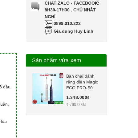
CHAT ZALO - FACEBOOK:
8H30-17H30 . CHỦ NHẬT
NGHỈ
0899.010.222
Gia dụng Huy Linh
Sản phẩm vừa xem
Bàn chải đánh
răng điện Magic
hỗ đậu
ECO PRO-50
1.348.000₫
Xuân,
1.790.000₫
Hòa