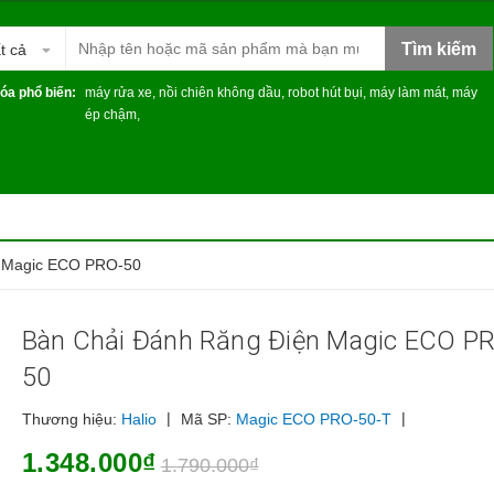
Tìm kiếm
t cả
óa phổ biến:
máy rửa xe
,
nồi chiên không dầu
,
robot hút bụi
,
máy làm mát
,
máy
ép chậm
,
n Magic ECO PRO-50
Bàn Chải Đánh Răng Điện Magic ECO P
50
|
|
Thương hiệu:
Halio
Mã SP:
Magic ECO PRO-50-T
1.348.000₫
1.790.000₫