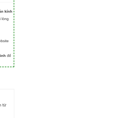
án kính
i lòng
bsite
inh
để
m từ