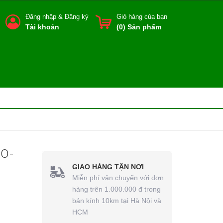
Đăng nhập
&
Đăng ký
Giỏ hàng của bạn
Tài khoản
(
0
) Sản phẩm
RO-
GIAO HÀNG TẬN NƠI
Miễn phí vận chuyển với đơn
hàng trên 1.000.000 đ trong
bán kính 10km tại Hà Nội và
HCM