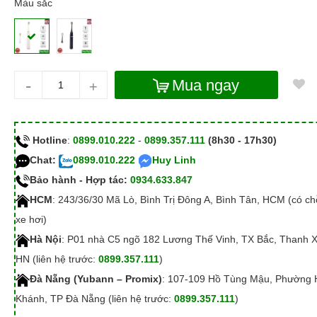
Màu sắc
-
Mua ngay
+
Hotline
:
0899.010.222
-
0899.357.111
(8h30 - 17h30)
Chat:
0899.010.222
Huy Linh
Bảo hành - Hợp tác:
0934.633.847
HCM
: 243/36/30 Mã Lò, Bình Trị Đông A, Bình Tân, HCM (có c
xe hơi)
Hà Nội
: P01 nhà C5 ngõ 182 Lương Thế Vinh, TX Bắc, Thanh 
HN (liên hệ trước:
0899.357.111
)
Đà Nẵng (Yubann – Promix)
: 107-109 Hồ Tùng Mậu, Phường 
Khánh, TP Đà Nẵng (liên hệ trước:
0899.357.111
)