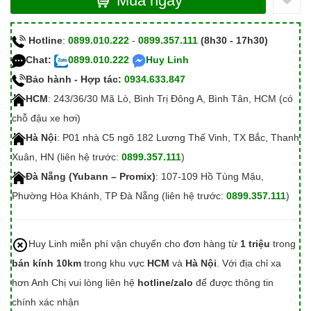
Mua ngay
Hotline
:
0899.010.222
-
0899.357.111
(8h30 - 17h30)
Chat:
0899.010.222
Huy Linh
Bảo hành - Hợp tác:
0934.633.847
HCM
: 243/36/30 Mã Lò, Bình Trị Đông A, Bình Tân, HCM (có
chỗ đậu xe hơi)
Hà Nội
: P01 nhà C5 ngõ 182 Lương Thế Vinh, TX Bắc, Thanh
Xuân, HN (liên hệ trước:
0899.357.111
)
Đà Nẵng (Yubann – Promix)
: 107-109 Hồ Tùng Mậu,
Phường Hòa Khánh, TP Đà Nẵng (liên hệ trước:
0899.357.111
)
Huy Linh miễn phí vận chuyển cho đơn hàng từ
1 triệu
trong
bán kính 10km
trong khu vực
HCM
và
Hà Nội
. Với địa chỉ xa
hơn Anh Chị vui lòng liên hệ
hotline/zalo
để được thông tin
chính xác nhận