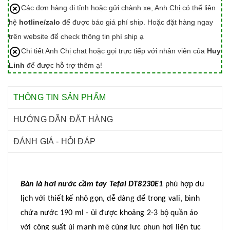
Các đơn hàng đi tỉnh hoặc gửi chành xe, Anh Chị có thể liên
hệ
hotline/zalo
để được báo giá phí ship. Hoặc đặt hàng ngay
trên website để check thông tin phí ship ạ
Chi tiết Anh Chị chat hoặc gọi trực tiếp với nhân viên của
Huy
Linh
để được hỗ trợ thêm ạ!
THÔNG TIN SẢN PHẨM
HƯỚNG DẪN ĐẶT HÀNG
ĐÁNH GIÁ - HỎI ĐÁP
Bàn là hơi nước cầm tay Tefal DT8230E1
phù hợp du
lịch với thiết kế nhỏ gọn, dễ dàng để trong vali, bình
chứa nước 190 ml - ủi được khoảng 2-3 bộ quần áo
với công suất ủi mạnh mẽ cùng lực phun hơi liên tục