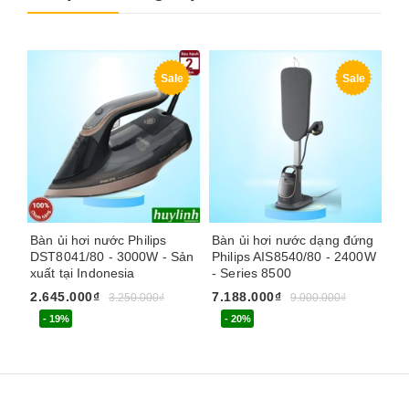
Sale
Sale
Bàn ủi hơi nước Philips
Bàn ủi hơi nước dạng đứng
Bà
DST8041/80 - 3000W - Sản
Philips AIS8540/80 - 2400W
Ph
xuất tại Indonesia
- Series 8500
- 
2.645.000₫
7.188.000₫
4.
3.250.000₫
9.000.000₫
- 19%
- 20%