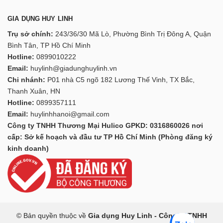
GIA DỤNG HUY LINH
Trụ sở chính:
243/36/30 Mã Lò, Phường Bình Trị Đông A, Quận
Bình Tân, TP Hồ Chí Minh
Hotline:
0899010222
Email:
huylinh@giadunghuylinh.vn
Chi nhánh:
P01 nhà C5 ngõ 182 Lương Thế Vinh, TX Bắc,
Thanh Xuân, HN
Hotline:
0899357111
Email:
huylinhhanoi@gmail.com
Công ty TNHH Thương Mại Hulico GPKD: 0316860026 nơi
cấp: Sở kế hoạch và đầu tư TP Hồ Chí Minh (Phòng đăng ký
kinh doanh)
© Bản quyền thuộc về
Gia dụng Huy Linh - Công ty TNHH