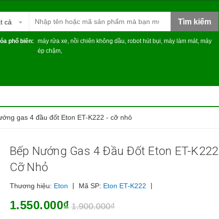
Tìm kiếm
t cả
óa phổ biến:
máy rửa xe
,
nồi chiên không dầu
,
robot hút bụi
,
máy làm mát
,
máy
ép chậm
,
ướng gas 4 đầu đốt Eton ET-K222 - cỡ nhỏ
Bếp Nướng Gas 4 Đầu Đốt Eton ET-K222
Cỡ Nhỏ
|
|
Thương hiệu:
Eton
Mã SP:
Eton ET-K222
1.550.000₫
1.900.000₫