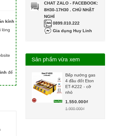
CHAT ZALO - FACEBOOK:
8H30-17H30 . CHỦ NHẬT
NGHỈ
án kính
0899.010.222
i lòng
Gia dụng Huy Linh
bsite
Sản phẩm vừa xem
inh
để
Bếp nướng gas
4 đầu đốt Eton
ET-K222 - cỡ
nhỏ
1.550.000₫
1.900.000₫
à