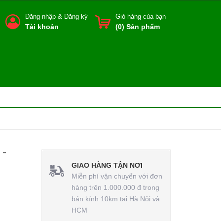
Đăng nhập
&
Đăng ký
Giỏ hàng của bạn
Tài khoản
(
0
) Sản phẩm
 -
GIAO HÀNG TẬN NƠI
Miễn phí vận chuyển với đơn
hàng trên 1.000.000 đ trong
bán kính 10km tại Hà Nội và
HCM