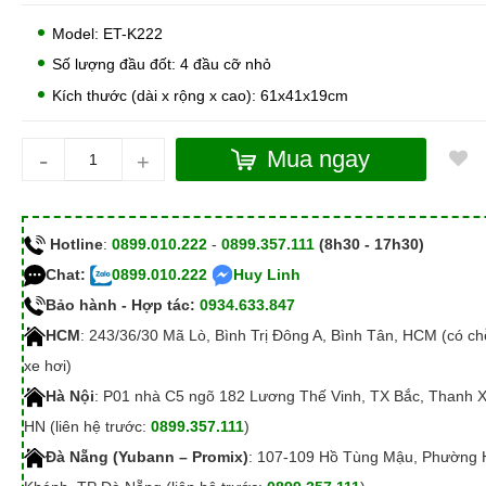
Model: ET-K222
Số lượng đầu đốt: 4 đầu cỡ nhỏ
Kích thước (dài x rộng x cao): 61x41x19cm
-
Mua ngay
+
Hotline
:
0899.010.222
-
0899.357.111
(8h30 - 17h30)
Chat:
0899.010.222
Huy Linh
Bảo hành - Hợp tác:
0934.633.847
HCM
: 243/36/30 Mã Lò, Bình Trị Đông A, Bình Tân, HCM (có c
xe hơi)
Hà Nội
: P01 nhà C5 ngõ 182 Lương Thế Vinh, TX Bắc, Thanh 
HN (liên hệ trước:
0899.357.111
)
Đà Nẵng (Yubann – Promix)
: 107-109 Hồ Tùng Mậu, Phường 