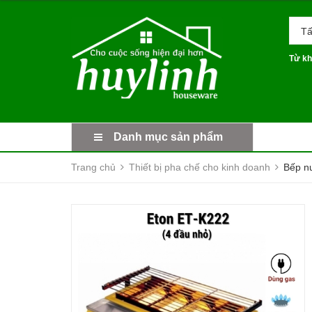
Tấ
Từ kh
Danh mục sản phẩm
Trang chủ
Thiết bị pha chế cho kinh doanh
Bếp n