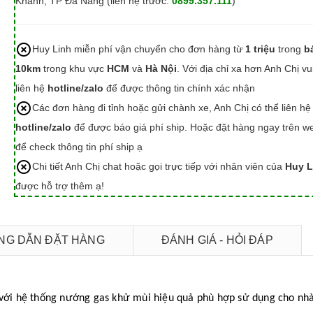
Khánh, TP Đà Nẵng (liên hệ trước:
0899.357.111
)
Huy Linh miễn phí vận chuyển cho đơn hàng từ
1 triệu
trong
b
10km
trong khu vực
HCM
và
Hà Nội
. Với địa chỉ xa hơn Anh Chị vu
liên hệ
hotline/zalo
để được thông tin chính xác nhận
Các đơn hàng đi tỉnh hoặc gửi chành xe, Anh Chị có thể liên hệ
hotline/zalo
để được báo giá phí ship. Hoặc đặt hàng ngay trên we
để check thông tin phí ship ạ
Chi tiết Anh Chị chat hoặc gọi trực tiếp với nhân viên của
Huy L
được hỗ trợ thêm ạ!
G DẪN ĐẶT HÀNG
ĐÁNH GIÁ - HỎI ĐÁP
với hệ thống nướng gas khử mùi hiệu quả phù hợp sử dụng cho nh