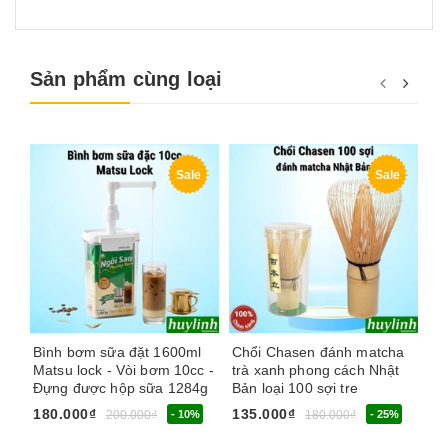
Sản phẩm cùng loại
Sale
Sale
Bình bơm sữa đặt 1600ml
Chổi Chasen đánh matcha
Bì
Matsu lock - Vòi bơm 10cc -
trà xanh phong cách Nhật
1 
Đựng được hộp sữa 1284g
Bản loại 100 sợi tre
30
180.000₫
135.000₫
11
200.000₫
- 10%
180.000₫
- 25%