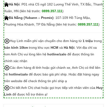
Hà Nội
: P01 nhà C5 ngõ 182 Lương Thế Vinh, TX Bắc, Thanh
Xuân, HN (liên hệ trước:
0899.357.111
)
Đà Nẵng (Yubann – Promix)
: 107-109 Hồ Tùng Mậu,
Phường Hòa Khánh, TP Đà Nẵng (liên hệ trước:
0899.357.111
)
Huy Linh miễn phí vận chuyển cho đơn hàng từ
1 triệu
trong
bán kính 10km
trong khu vực
HCM
và
Hà Nội
. Với địa chỉ xa
hơn Anh Chị vui lòng liên hệ
hotline/zalo
để được thông tin
chính xác nhận
Các đơn hàng đi tỉnh hoặc gửi chành xe, Anh Chị có thể liên
hệ
hotline/zalo
để được báo giá phí ship. Hoặc đặt hàng ngay
trên website để check thông tin phí ship ạ
Chi tiết Anh Chị chat hoặc gọi trực tiếp với nhân viên của
Huy
Linh
để được hỗ trợ thêm ạ!