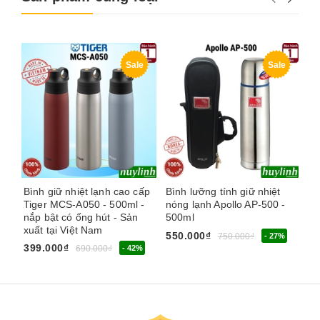
Sale
Sale
Bình giữ nhiệt lạnh cao cấp
Bình lưỡng tính giữ nhiệt
Bì
Tiger MCS-A050 - 500ml -
nóng lạnh Apollo AP-500 -
lạ
nắp bật có ống hút - Sản
500ml
Đổ
xuất tại Việt Nam
550.000₫
59
750.000₫
- 27%
399.000₫
690.000₫
- 42%