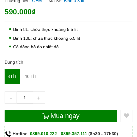
Thương hiệu:
OEM
Mã SP:
Binh u 8 lit
590.000₫
Bình 8L: chứa thực khoảng 5.5 lít
Bình 10L: chứa thực khoảng 6.5 lít
Có đồng hồ đo nhiệt độ
Dung tích
8 LÍT
10 LÍT
-
+
Mua ngay
Hotline
:
0899.010.222
-
0899.357.111
(8h30 - 17h30)