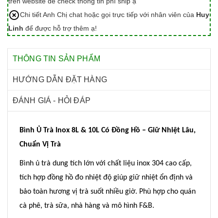
trên website để check thông tin phí ship ạ
Chi tiết Anh Chị chat hoặc gọi trực tiếp với nhân viên của
Huy
Linh
để được hỗ trợ thêm ạ!
THÔNG TIN SẢN PHẨM
HƯỚNG DẪN ĐẶT HÀNG
ĐÁNH GIÁ - HỎI ĐÁP
Bình Ủ Trà Inox 8L & 10L Có Đồng Hồ – Giữ Nhiệt Lâu,
Chuẩn Vị Trà
Bình ủ trà dung tích lớn với chất liệu inox 304 cao cấp,
tích hợp đồng hồ đo nhiệt độ giúp giữ nhiệt ổn định và
bảo toàn hương vị trà suốt nhiều giờ. Phù hợp cho quán
cà phê, trà sữa, nhà hàng và mô hình F&B.