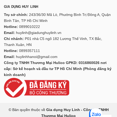
GIA DỤNG HUY LINH
Trụ sở chính:
243/36/30 Mã Lò, Phường Bình Trị Đông A, Quận
Bình Tân, TP Hồ Chí Minh
Hotline:
0899010222
Email:
huylinh@giadunghuylinh.vn
Chi nhánh:
P01 nhà C5 ngõ 182 Lương Thế Vinh, TX Bắc,
Thanh Xuân, HN
Hotline:
0899357111
Email:
huylinhhanoi@gmail.com
Công ty TNHH Thương Mại Hulico GPKD: 0316860026 nơi
cấp: Sở kế hoạch và đầu tư TP Hồ Chí Minh (Phòng đăng ký
kinh doanh)
© Bản quyền thuộc về
Gia dụng Huy Linh - Công ty TNHH
Thương Mại Hulico