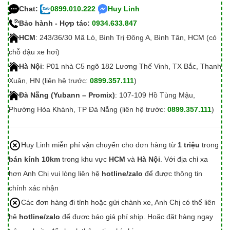
Chat:
0899.010.222
Huy Linh
Bảo hành - Hợp tác:
0934.633.847
HCM
: 243/36/30 Mã Lò, Bình Trị Đông A, Bình Tân, HCM (có
chỗ đậu xe hơi)
Hà Nội
: P01 nhà C5 ngõ 182 Lương Thế Vinh, TX Bắc, Thanh
Xuân, HN (liên hệ trước:
0899.357.111
)
Đà Nẵng (Yubann – Promix)
: 107-109 Hồ Tùng Mậu,
Phường Hòa Khánh, TP Đà Nẵng (liên hệ trước:
0899.357.111
)
Huy Linh miễn phí vận chuyển cho đơn hàng từ
1 triệu
trong
bán kính 10km
trong khu vực
HCM
và
Hà Nội
. Với địa chỉ xa
hơn Anh Chị vui lòng liên hệ
hotline/zalo
để được thông tin
chính xác nhận
Các đơn hàng đi tỉnh hoặc gửi chành xe, Anh Chị có thể liên
hệ
hotline/zalo
để được báo giá phí ship. Hoặc đặt hàng ngay