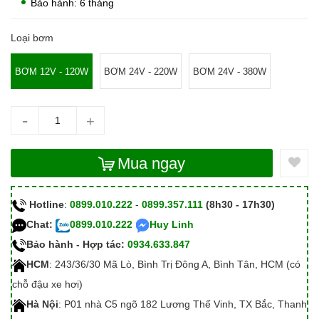
Bảo hành: 6 tháng
Loại bơm
BƠM 12V - 120W
BƠM 24V - 220W
BƠM 24V - 380W
-
+
Mua ngay
Hotline
:
0899.010.222
-
0899.357.111
(8h30 - 17h30)
Chat:
0899.010.222
Huy Linh
Bảo hành - Hợp tác:
0934.633.847
HCM
: 243/36/30 Mã Lò, Bình Trị Đông A, Bình Tân, HCM (có
chỗ đậu xe hơi)
Hà Nội
: P01 nhà C5 ngõ 182 Lương Thế Vinh, TX Bắc, Thanh