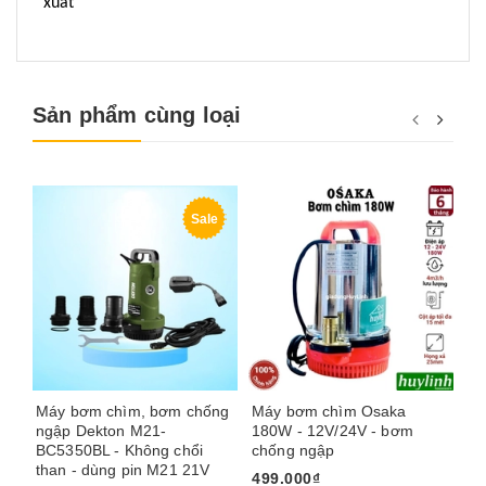
xuất
Sản phẩm cùng loại
Sale
Máy bơm chìm, bơm chống
Máy bơm chìm Osaka
Má
ngập Dekton M21-
180W - 12V/24V - bơm
Os
BC5350BL - Không chổi
chống ngập
ch
than - dùng pin M21 21V
24
499.000₫