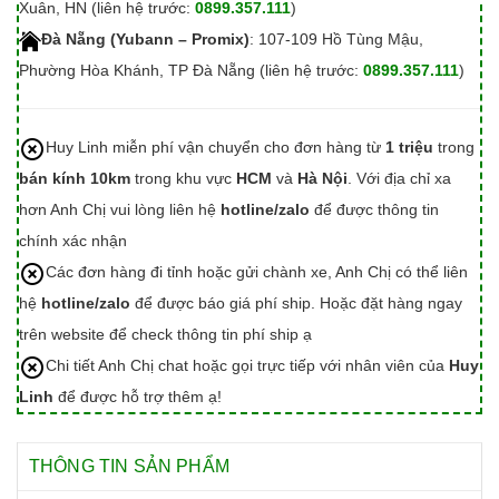
Xuân, HN (liên hệ trước:
0899.357.111
)
Đà Nẵng (Yubann – Promix)
: 107-109 Hồ Tùng Mậu,
Phường Hòa Khánh, TP Đà Nẵng (liên hệ trước:
0899.357.111
)
Huy Linh miễn phí vận chuyển cho đơn hàng từ
1 triệu
trong
bán kính 10km
trong khu vực
HCM
và
Hà Nội
. Với địa chỉ xa
hơn Anh Chị vui lòng liên hệ
hotline/zalo
để được thông tin
chính xác nhận
Các đơn hàng đi tỉnh hoặc gửi chành xe, Anh Chị có thể liên
hệ
hotline/zalo
để được báo giá phí ship. Hoặc đặt hàng ngay
trên website để check thông tin phí ship ạ
Chi tiết Anh Chị chat hoặc gọi trực tiếp với nhân viên của
Huy
Linh
để được hỗ trợ thêm ạ!
THÔNG TIN SẢN PHẨM