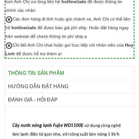
hơn Anh Chị vui lòng liên hệ
hotline/zalo
để được thông tin
chính xác nhận
Các đơn hàng đi tỉnh hoặc gửi chành xe, Anh Chị có thể liên
hệ
hotline/zalo
để được báo giá phí ship. Hoặc đặt hàng ngay
trên website để check thông tin phí ship ạ
Chi tiết Anh Chị chat hoặc gọi trực tiếp với nhân viên của
Huy
Linh
để được hỗ trợ thêm ạ!
THÔNG TIN SẢN PHẨM
HƯỚNG DẪN ĐẶT HÀNG
ĐÁNH GIÁ - HỎI ĐÁP
Cây nước nóng lạnh Fujie WD1500E
sử dụng công nghệ
làm lạnh điện tử gọn nhẹ, với công suất làm nóng 5 lít/h