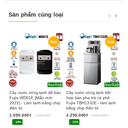
Sản phẩm cùng loại
Sale
Sale
Cây nước nóng lạnh để bàn
Cây nước nóng lạnh kết
Câ
Fujie WD01E [Mẫu mới
hợp bàn pha trà cà phê
To
2023] - Làm lạnh bằng chip
Fujie TBH1332E - làm lạnh
- 
điện tử
bằng chip điện tử
2.
1.050.000₫
2.250.000₫
1.300.000₫
2.650.000₫
- 19%
- 15%