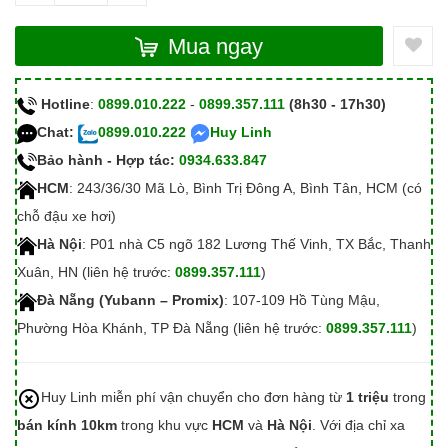
Mua ngay
Hotline
:
0899.010.222
-
0899.357.111
(8h30 - 17h30)
Chat:
0899.010.222
Huy Linh
Bảo hành - Hợp tác:
0934.633.847
HCM
: 243/36/30 Mã Lò, Bình Trị Đông A, Bình Tân, HCM (có
chỗ đậu xe hơi)
Hà Nội
: P01 nhà C5 ngõ 182 Lương Thế Vinh, TX Bắc, Thanh
Xuân, HN (liên hệ trước:
0899.357.111
)
Đà Nẵng (Yubann – Promix)
: 107-109 Hồ Tùng Mậu,
Phường Hòa Khánh, TP Đà Nẵng (liên hệ trước:
0899.357.111
)
Huy Linh miễn phí vận chuyển cho đơn hàng từ
1 triệu
trong
bán kính 10km
trong khu vực
HCM
và
Hà Nội
. Với địa chỉ xa