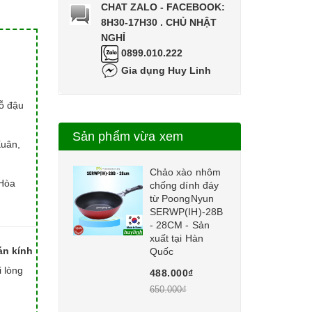
CHAT ZALO - FACEBOOK:
8H30-17H30 . CHỦ NHẬT
NGHỈ
0899.010.222
Gia dụng Huy Linh
hỗ đậu
Sản phẩm vừa xem
Xuân,
Chảo xào nhôm
Hòa
chống dính đáy
từ PoongNyun
SERWP(IH)-28B
- 28CM - Sản
xuất tại Hàn
án kính
Quốc
i lòng
488.000₫
650.000₫