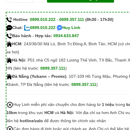
Hotline
:
0899.010.222
-
0899.357.111
(8h30 - 17h30)
Chat:
0899.010.222
Huy Linh
Bảo hành - Hợp tác:
0934.633.847
HCM
: 243/36/30 Mã Lò, Bình Trị Đông A, Bình Tân, HCM (có c
xe hơi)
Hà Nội
: P01 nhà C5 ngõ 182 Lương Thế Vinh, TX Bắc, Thanh 
HN (liên hệ trước:
0899.357.111
)
Đà Nẵng (Yubann – Promix)
: 107-109 Hồ Tùng Mậu, Phường 
Khánh, TP Đà Nẵng (liên hệ trước:
0899.357.111
)
Huy Linh miễn phí vận chuyển cho đơn hàng từ
1 triệu
trong
b
10km
trong khu vực
HCM
và
Hà Nội
. Với địa chỉ xa hơn Anh Chị vu
liên hệ
hotline/zalo
để được thông tin chính xác nhận
Các đơn hàng đi tỉnh hoặc gửi chành xe, Anh Chị có thể liên hệ