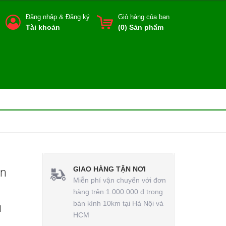
Đăng nhập
&
Đăng ký
Giỏ hàng của bạn
Tài khoản
(
0
) Sản phẩm
GIAO HÀNG TẬN NƠI
ản
Miễn phí vận chuyển với đơn
hàng trên 1.000.000 đ trong
bán kính 10km tại Hà Nội và
|
HCM