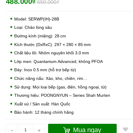
488.000₫
650.000₫
Model: SERWP(IH)-28B
Loại: Chảo lòng sâu
Đường kính (miệng): 28 cm
Kích thước (DxRxC): 297 × 280 × 85 mm
Chất liệu lõi: Nhôm nguyên khối 3.0 mm
Lớp men: Quantanium Advanced, không PFOA
Đáy: Inox 0.5 mm (hỗ trợ bếp từ)
Chức năng nấu: Xào, kho, chiên, rim…
Sử dụng: Mọi loại bếp (gas, điện, hồng ngoại, từ)
Thương hiệu: POONGNYUN – Series Shah Murten
Xuất xứ / Sản xuất: Hàn Quốc
Bảo hành: 12 tháng chính hãng
-
Mua ngay
+