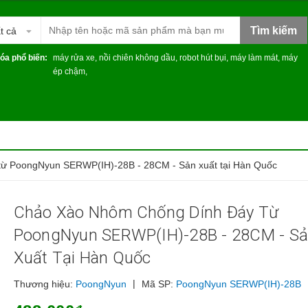
Tìm kiếm
t cả
óa phổ biến:
máy rửa xe
,
nồi chiên không dầu
,
robot hút bụi
,
máy làm mát
,
máy
ép chậm
,
từ PoongNyun SERWP(IH)-28B - 28CM - Sản xuất tại Hàn Quốc
Chảo Xào Nhôm Chống Dính Đáy Từ
PoongNyun SERWP(IH)-28B - 28CM - S
Xuất Tại Hàn Quốc
|
Thương hiệu:
PoongNyun
Mã SP:
PoongNyun SERWP(IH)-28B