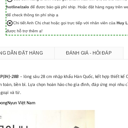
hotline/zalo
để được báo giá phí ship. Hoặc đặt hàng ngay trên we
để check thông tin phí ship ạ
Chi tiết Anh Chị chat hoặc gọi trực tiếp với nhân viên của
Huy L
được hỗ trợ thêm ạ!
G DẪN ĐẶT HÀNG
ĐÁNH GIÁ - HỎI ĐÁP
P(IH)-28B
– lòng sâu 28 cm nhập khẩu Hàn Quốc, kết hợp thiết kế 
toàn, bền bỉ. Lựa chọn hoàn hảo cho gia đình, đáp ứng mọi nhu 
ngoại và từ.
PoongNyun Việt Nam