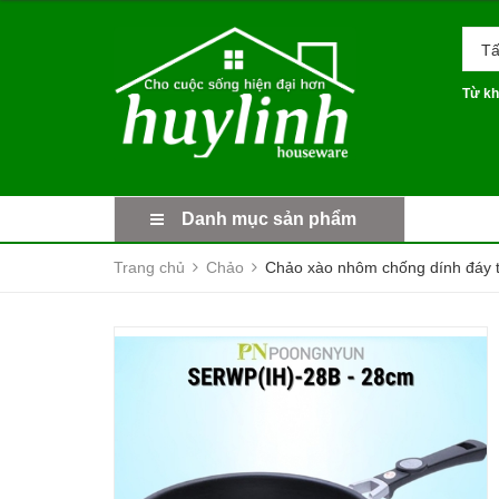
Tấ
Từ kh
Danh mục sản phẩm
Trang chủ
Chảo
Chảo xào nhôm chống dính đáy 