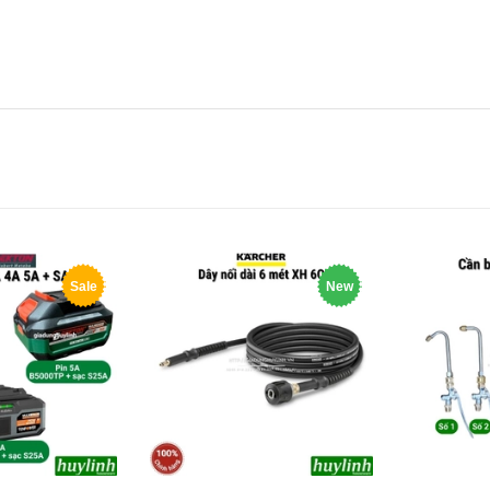
Sale
New