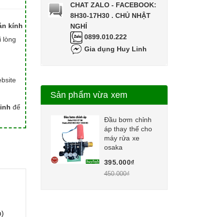
CHAT ZALO - FACEBOOK:
8H30-17H30 . CHỦ NHẬT
án kính
NGHỈ
0899.010.222
i lòng
Gia dụng Huy Linh
bsite
Sản phẩm vừa xem
inh
để
Đầu bơm chỉnh
áp thay thế cho
máy rửa xe
osaka
395.000₫
450.000₫
m)