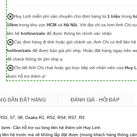
Huy Linh miễn phí vận chuyển cho đơn hàng từ
1 triệu
trong
b
10km
trong khu vực
HCM
và
Hà Nội
. Với địa chỉ xa hơn Anh Chị vu
liên hệ
hotline/zalo
để được thông tin chính xác nhận
Các đơn hàng đi tỉnh hoặc gửi chành xe, Anh Chị có thể liên hệ
hotline/zalo
để được báo giá phí ship. Hoặc đặt hàng ngay trên we
để check thông tin phí ship ạ
Chi tiết Anh Chị chat hoặc gọi trực tiếp với nhân viên của
Huy L
được hỗ trợ thêm ạ!
G DẪN ĐẶT HÀNG
ĐÁNH GIÁ - HỎI ĐÁP
 RS3, S7, S8; Osaka R1, RS2, RS4, RS7, R3
bơm. Cần hỗ trợ vui lòng liên hệ thêm với Huy Linh.
 liên hệ trước mà về không lắp đặt được (mong khách hàng thông cả