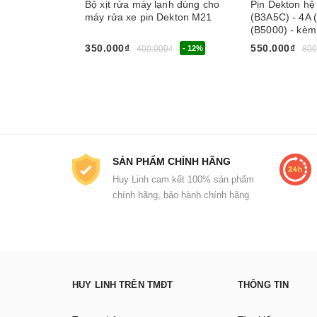
Bộ xịt rửa máy lạnh dùng cho
Pin Dekton hệ
máy rửa xe pin Dekton M21
(B3A5C) - 4A 
(B5000) - kèm
350.000₫
550.000₫
400.000₫
- 12%
800
Chọn sản phẩ
SẢN PHẨM CHÍNH HÃNG
Huy Linh cam kết 100% sản phẩm
chính hãng, bảo hành chính hãng
HUY LINH TRÊN TMĐT
THÔNG TIN