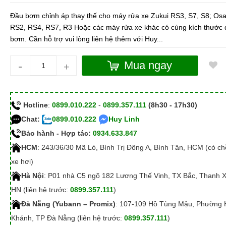
Đầu bơm chỉnh áp thay thế cho máy rửa xe Zukui RS3, S7, S8; Os
RS2, RS4, RS7, R3 Hoặc các máy rửa xe khác có cùng kích thước 
bơm. Cần hỗ trợ vui lòng liên hệ thêm với Huy...
-
Mua ngay
+
Hotline
:
0899.010.222
-
0899.357.111
(8h30 - 17h30)
Chat:
0899.010.222
Huy Linh
Bảo hành - Hợp tác:
0934.633.847
HCM
: 243/36/30 Mã Lò, Bình Trị Đông A, Bình Tân, HCM (có c
xe hơi)
Hà Nội
: P01 nhà C5 ngõ 182 Lương Thế Vinh, TX Bắc, Thanh 
HN (liên hệ trước:
0899.357.111
)
Đà Nẵng (Yubann – Promix)
: 107-109 Hồ Tùng Mậu, Phường 
Khánh, TP Đà Nẵng (liên hệ trước:
0899.357.111
)