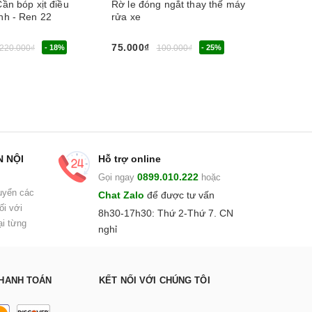
ần bóp xịt điều
Rờ le đóng ngắt thay thế máy
Bộ rulo
nh - Ren 22
rửa xe
vòi tưới
HR 1.15
cấp - Đ
75.000₫
220.000₫
- 18%
100.000₫
- 25%
phẩm
Chọn sản phẩm
2m
1.266.0
Mua ng
N NỘI
Hỗ trợ online
0899.010.222
Gọi ngay
hoặc
uyển các
Chat Zalo
để được tư vấn
ối với
8h30-17h30: Thứ 2-Thứ 7. CN
i từng
nghỉ
HANH TOÁN
KẾT NỐI VỚI CHÚNG TÔI