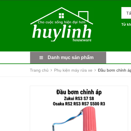
Tấ
Từ kh
Danh mục sản phẩm
Trang chủ
Phụ kiện máy rửa xe
Đầu bơm chỉnh áp