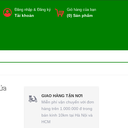
Đăng nhập
&
Đăng ký
Giỏ hàng của bạn
Tài khoản
(
0
) Sản phẩm
ửa
GIAO HÀNG TẬN NƠI
Miễn phí vận chuyển với đơn
hàng trên 1.000.000 đ trong
bán kính 10km tại Hà Nội và
HCM