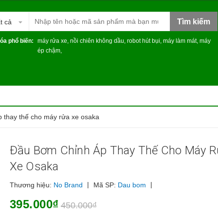
Tìm kiếm
t cả
óa phổ biến:
máy rửa xe
,
nồi chiên không dầu
,
robot hút bụi
,
máy làm mát
,
máy
ép chậm
,
 thay thế cho máy rửa xe osaka
Đầu Bơm Chỉnh Áp Thay Thế Cho Máy R
Xe Osaka
|
|
Thương hiệu:
No Brand
Mã SP:
Dau bom
395.000₫
450.000₫