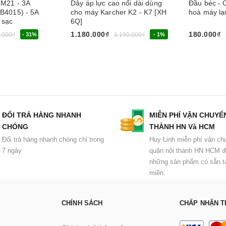
 M21 - 3A
Dây áp lực cao nối dài dùng
Đầu béc - C
(B4015) - 5A
cho máy Karcher K2 - K7 [XH
hoà máy lạ
 sạc
6Q]
1.180.000₫
180.000₫
.000₫
- 31%
1.190.000₫
- 1%
m
Mua ngay
Chọn sản 
ĐỔI TRẢ HÀNG NHANH
MIỄN PHÍ VẬN CHUYỂ
CHÓNG
THÀNH HN Và HCM
Đổi trả hàng nhanh chóng chỉ trong
Huy Linh miễn phí vận ch
7 ngày
quận nội thành HN HCM đ
những sản phẩm có sẵn tạ
miền.
CHÍNH SÁCH
CHẤP NHẬN T