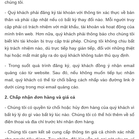
chúng tôi.
- Quý khách phải đăng ký tài khoản với thông tin xác thực về bản
thân và phải cập nhật nếu có bất kỳ thay đổi nào. Mỗi người truy
cập phải có trách nhiệm với mật khẩu, tài khoản và hoạt động của
mình trên web. Hơn nữa, quý khách phải thông báo cho chúng tôi
biết khi tài khoản bị truy cập trái phép. Chúng tôi không chịu bất
kỳ trách nhiệm nào, dù trực tiếp hay gián tiếp, đối với những thiệt
hại hoặc mất mát gây ra do quý khách không tuân thủ quy định.
- Trong suốt quá trình đăng ký, quý khách đồng ý nhận email
quảng cáo từ website. Sau đó, nếu không muốn tiếp tục nhận
mail, quý khách có thể từ chối bằng cách nhấp vào đường link ở
dưới cùng trong mọi email quảng cáo.
2. Chấp nhận đơn hàng và giá cả
- Chúng tôi có quyền từ chối hoặc hủy đơn hàng của quý khách vì
bất kỳ lý do gì vào bất kỳ lúc nào. Chúng tôi có thể hỏi thêm về số
điện thoại và địa chỉ trước khi nhận đơn hàng.
- Chúng tôi cam kết sẽ cung cấp thông tin giá cả chính xác nhất
cho người tiêu dùng. Tuy nhiên, đôi lúc vẫn có sai sót xảy ra, ví