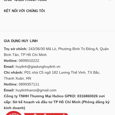
KẾT NỐI VỚI CHÚNG TÔI
GIA DỤNG HUY LINH
Trụ sở chính:
243/36/30 Mã Lò, Phường Bình Trị Đông A, Quận
Bình Tân, TP Hồ Chí Minh
Hotline:
0899010222
Email:
huylinh@giadunghuylinh.vn
Chi nhánh:
P01 nhà C5 ngõ 182 Lương Thế Vinh, TX Bắc,
Thanh Xuân, HN
Hotline:
0899357111
Email:
huylinhhanoi@gmail.com
Công ty TNHH Thương Mại Hulico GPKD: 0316860026 nơi
cấp: Sở kế hoạch và đầu tư TP Hồ Chí Minh (Phòng đăng ký
kinh doanh)