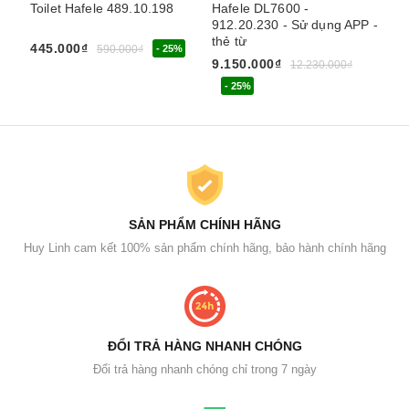
Toilet Hafele 489.10.198
Hafele DL7600 -
EL
912.20.230 - Sử dụng APP -
91
thẻ từ
th
445.000₫
590.000₫
- 25%
9.150.000₫
6.
12.230.000₫
- 25%
SẢN PHẨM CHÍNH HÃNG
Huy Linh cam kết 100% sản phẩm chính hãng, bảo hành chính hãng
ĐỔI TRẢ HÀNG NHANH CHÓNG
Đổi trả hàng nhanh chóng chỉ trong 7 ngày