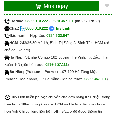
Mua ngay
Hotline
:
0899.010.222
-
0899.357.111
(8h30 - 17h30)
Chat:
0899.010.222
Huy Linh
Bảo hành - Hợp tác:
0934.633.847
HCM
: 243/36/30 Mã Lò, Bình Trị Đông A, Bình Tân, HCM (có
chỗ đậu xe hơi)
Hà Nội
: P01 nhà C5 ngõ 182 Lương Thế Vinh, TX Bắc, Thanh
Xuân, HN (liên hệ trước:
0899.357.111
)
Đà Nẵng (Yubann – Promix)
: 107-109 Hồ Tùng Mậu,
Phường Hòa Khánh, TP Đà Nẵng (liên hệ trước:
0899.357.111
)
Huy Linh miễn phí vận chuyển cho đơn hàng từ
1 triệu
trong
bán kính 10km
trong khu vực
HCM
và
Hà Nội
. Với địa chỉ xa
hơn Anh Chị vui lòng liên hệ
hotline/zalo
để được thông tin