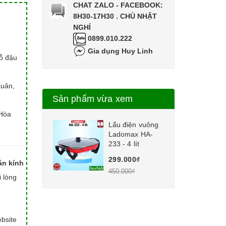
CHAT ZALO - FACEBOOK:
8H30-17H30 . CHỦ NHẬT
NGHỈ
0899.010.222
Gia dụng Huy Linh
hỗ đậu
Xuân,
Sản phẩm vừa xem
Hòa
Lẩu điện vuông
Ladomax HA-
233 - 4 lít
299.000₫
án kính
450.000₫
i lòng
bsite