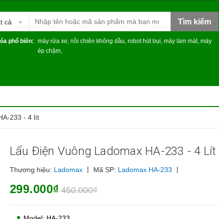
Tìm kiếm
t cả
óa phổ biến:
máy rửa xe
,
nồi chiên không dầu
,
robot hút bụi
,
máy làm mát
,
máy
ép chậm
,
-233 - 4 lít
Lẩu Điện Vuông Ladomax HA-233 - 4 Lít
|
|
Thương hiệu:
Ladomax
Mã SP:
Ladomax HA-233
299.000₫
450.000₫
Model: HA-233