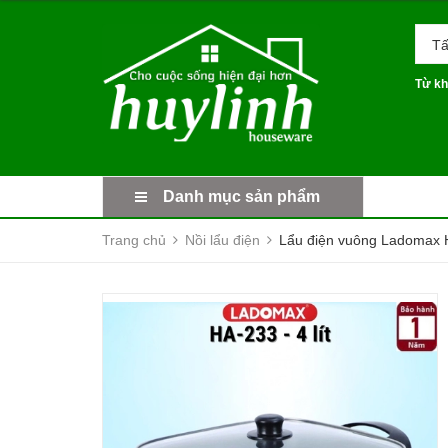
Tấ
Từ kh
Danh mục sản phẩm
Trang chủ
Nồi lẩu điện
Lẩu điện vuông Ladomax HA