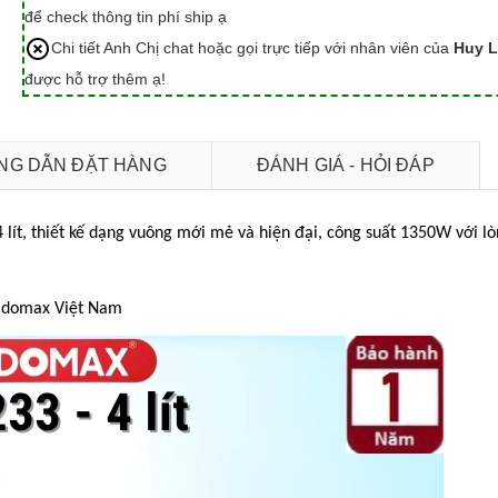
để check thông tin phí ship ạ
Chi tiết Anh Chị chat hoặc gọi trực tiếp với nhân viên của
Huy L
được hỗ trợ thêm ạ!
G DẪN ĐẶT HÀNG
ĐÁNH GIÁ - HỎI ĐÁP
4 lít, thiết kế dạng vuông mới mẻ và hiện đại, công suất 1350W với l
Ladomax Việt Nam