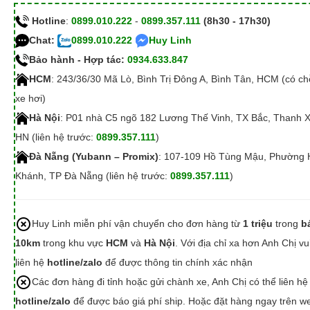
Hotline
:
0899.010.222
-
0899.357.111
(8h30 - 17h30)
Chat:
0899.010.222
Huy Linh
Bảo hành - Hợp tác:
0934.633.847
HCM
: 243/36/30 Mã Lò, Bình Trị Đông A, Bình Tân, HCM (có c
xe hơi)
Hà Nội
: P01 nhà C5 ngõ 182 Lương Thế Vinh, TX Bắc, Thanh 
HN (liên hệ trước:
0899.357.111
)
Đà Nẵng (Yubann – Promix)
: 107-109 Hồ Tùng Mậu, Phường 
Khánh, TP Đà Nẵng (liên hệ trước:
0899.357.111
)
Huy Linh miễn phí vận chuyển cho đơn hàng từ
1 triệu
trong
b
10km
trong khu vực
HCM
và
Hà Nội
. Với địa chỉ xa hơn Anh Chị vu
liên hệ
hotline/zalo
để được thông tin chính xác nhận
Các đơn hàng đi tỉnh hoặc gửi chành xe, Anh Chị có thể liên hệ
hotline/zalo
để được báo giá phí ship. Hoặc đặt hàng ngay trên we