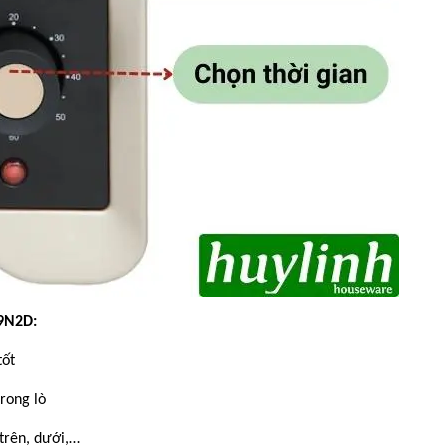
9N2D:
tốt
rong lò
trên, dưới,…