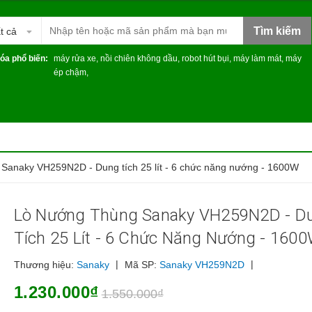
Tìm kiếm
t cả
óa phổ biến:
máy rửa xe
,
nồi chiên không dầu
,
robot hút bụi
,
máy làm mát
,
máy
ép chậm
,
Sanaky VH259N2D - Dung tích 25 lít - 6 chức năng nướng - 1600W
Lò Nướng Thùng Sanaky VH259N2D - D
Tích 25 Lít - 6 Chức Năng Nướng - 160
|
|
Thương hiệu:
Sanaky
Mã SP:
Sanaky VH259N2D
1.230.000₫
1.550.000₫