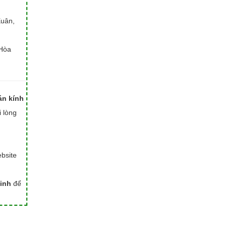
Xuân,
Hòa
án kính
i lòng
bsite
inh
để