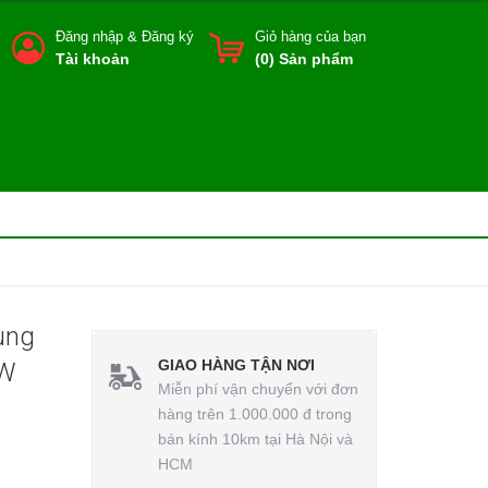
Đăng nhập
&
Đăng ký
Giỏ hàng của bạn
Tài khoản
(
0
) Sản phẩm
ung
GIAO HÀNG TẬN NƠI
0W
Miễn phí vận chuyển với đơn
hàng trên 1.000.000 đ trong
bán kính 10km tại Hà Nội và
HCM