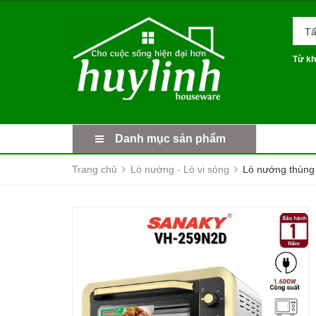
Tấ
Từ kh
Danh mục sản phẩm
Trang chủ
Lò nướng - Lò vi sóng
Lò nướng thùng 