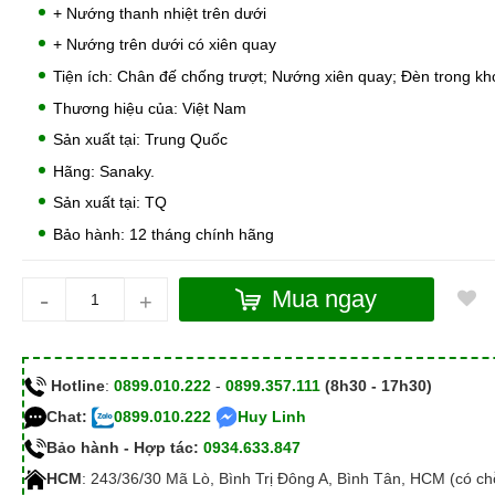
+ Nướng thanh nhiệt trên dưới
+ Nướng trên dưới có xiên quay
Tiện ích: Chân đế chống trượt; Nướng xiên quay; Đèn trong kh
Thương hiệu của: Việt Nam
Sản xuất tại: Trung Quốc
Hãng: Sanaky.
Sản xuất tại: TQ
Bảo hành: 12 tháng chính hãng
-
Mua ngay
+
Hotline
:
0899.010.222
-
0899.357.111
(8h30 - 17h30)
Chat:
0899.010.222
Huy Linh
Bảo hành - Hợp tác:
0934.633.847
HCM
: 243/36/30 Mã Lò, Bình Trị Đông A, Bình Tân, HCM (có c