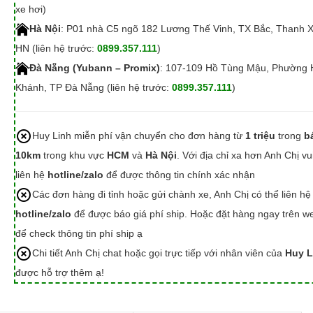
xe hơi)
Hà Nội
: P01 nhà C5 ngõ 182 Lương Thế Vinh, TX Bắc, Thanh 
HN (liên hệ trước:
0899.357.111
)
Đà Nẵng (Yubann – Promix)
: 107-109 Hồ Tùng Mậu, Phường 
Khánh, TP Đà Nẵng (liên hệ trước:
0899.357.111
)
Huy Linh miễn phí vận chuyển cho đơn hàng từ
1 triệu
trong
b
10km
trong khu vực
HCM
và
Hà Nội
. Với địa chỉ xa hơn Anh Chị vu
liên hệ
hotline/zalo
để được thông tin chính xác nhận
Các đơn hàng đi tỉnh hoặc gửi chành xe, Anh Chị có thể liên hệ
hotline/zalo
để được báo giá phí ship. Hoặc đặt hàng ngay trên we
để check thông tin phí ship ạ
Chi tiết Anh Chị chat hoặc gọi trực tiếp với nhân viên của
Huy L
được hỗ trợ thêm ạ!