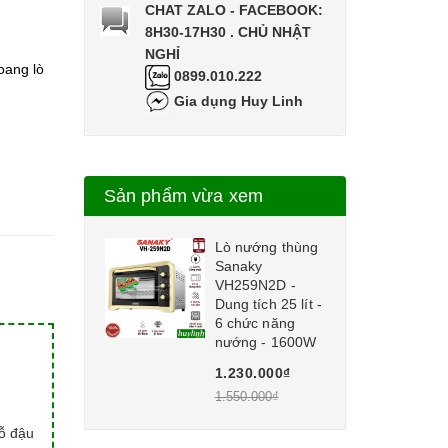
CHAT ZALO - FACEBOOK:
8H30-17H30 . CHỦ NHẬT
NGHỈ
oang lò
0899.010.222
Gia dụng Huy Linh
Sản phẩm vừa xem
Lò nướng thùng
Sanaky
VH259N2D -
Dung tích 25 lít -
6 chức năng
nướng - 1600W
1.230.000₫
1.550.000₫
hỗ đậu