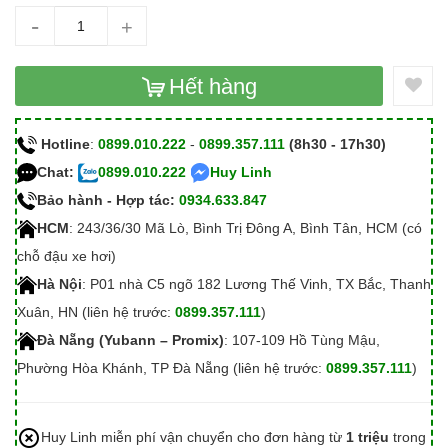
-
+
Hết hàng
Hotline
:
0899.010.222
-
0899.357.111
(8h30 - 17h30)
Chat:
0899.010.222
Huy Linh
Bảo hành - Hợp tác:
0934.633.847
HCM
: 243/36/30 Mã Lò, Bình Trị Đông A, Bình Tân, HCM (có
chỗ đậu xe hơi)
Hà Nội
: P01 nhà C5 ngõ 182 Lương Thế Vinh, TX Bắc, Thanh
Xuân, HN (liên hệ trước:
0899.357.111
)
Đà Nẵng (Yubann – Promix)
: 107-109 Hồ Tùng Mậu,
Phường Hòa Khánh, TP Đà Nẵng (liên hệ trước:
0899.357.111
)
Huy Linh miễn phí vận chuyển cho đơn hàng từ
1 triệu
trong