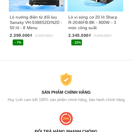
Lò nướng điện tử đối lưu
Lò vi sóng cơ 20 lít Sharp
Lò
Sanaky VH-5088S2D/N2D -
R-2046FB-BK - 800W - 3
Sh
50 lít - 8 Menu
mức công suất
ch
2.399.000₫
2.345.000₫
2.
2.590.000₫
3.000.000₫
- 7%
- 22%
SẢN PHẨM CHÍNH HÃNG
Huy Linh cam kết 100% sản phẩm chính hãng, bảo hành chính hãng
ĐỔI TRẢ HÀNG NHANH CHÓNG