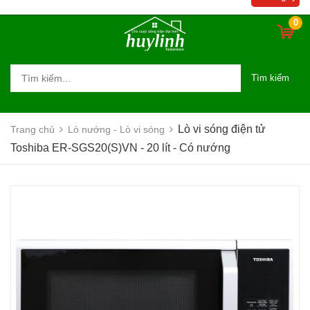
0
Tìm kiếm
Lò vi sóng điện tử
Trang chủ
Lò nướng - Lò vi sóng
Toshiba ER-SGS20(S)VN - 20 lít - Có nướng