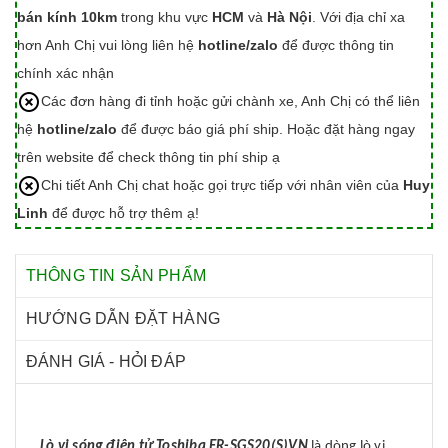
bán kính 10km
trong khu vực
HCM
và
Hà Nội
. Với địa chỉ xa
hơn Anh Chị vui lòng liên hệ
hotline/zalo
để được thông tin
chính xác nhận
Các đơn hàng đi tỉnh hoặc gửi chành xe, Anh Chị có thể liên
hệ
hotline/zalo
để được báo giá phí ship. Hoặc đặt hàng ngay
trên website để check thông tin phí ship ạ
Chi tiết Anh Chị chat hoặc gọi trực tiếp với nhân viên của
Huy
Linh
để được hỗ trợ thêm ạ!
THÔNG TIN SẢN PHẨM
HƯỚNG DẪN ĐẶT HÀNG
ĐÁNH GIÁ - HỎI ĐÁP
Lò vi sóng điện tử Toshiba ER-SGS20(S)VN
là dòng lò vi