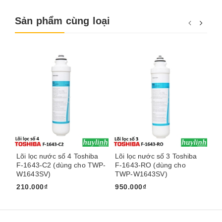
Sản phẩm cùng loại
Lõi lọc nước số 4 Toshiba
Lõi lọc nước số 3 Toshiba
Lõ
F-1643-C2 (dùng cho TWP-
F-1643-RO (dùng cho
F-
W1643SV)
TWP-W1643SV)
W
210.000₫
950.000₫
18