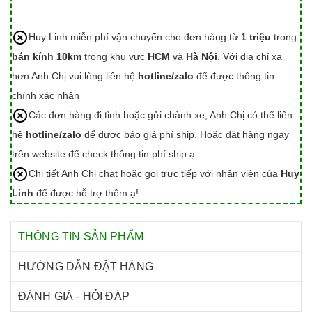
Huy Linh miễn phí vận chuyển cho đơn hàng từ
1 triệu
trong
bán kính 10km
trong khu vực
HCM
và
Hà Nội
. Với địa chỉ xa
hơn Anh Chị vui lòng liên hệ
hotline/zalo
để được thông tin
chính xác nhận
Các đơn hàng đi tỉnh hoặc gửi chành xe, Anh Chị có thể liên
hệ
hotline/zalo
để được báo giá phí ship. Hoặc đặt hàng ngay
trên website để check thông tin phí ship ạ
Chi tiết Anh Chị chat hoặc gọi trực tiếp với nhân viên của
Huy
Linh
để được hỗ trợ thêm ạ!
THÔNG TIN SẢN PHẨM
HƯỚNG DẪN ĐẶT HÀNG
ĐÁNH GIÁ - HỎI ĐÁP