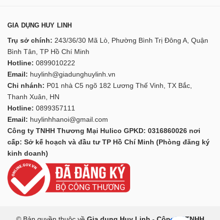
GIA DỤNG HUY LINH
Trụ sở chính:
243/36/30 Mã Lò, Phường Bình Trị Đông A, Quận
Bình Tân, TP Hồ Chí Minh
Hotline:
0899010222
Email:
huylinh@giadunghuylinh.vn
Chi nhánh:
P01 nhà C5 ngõ 182 Lương Thế Vinh, TX Bắc,
Thanh Xuân, HN
Hotline:
0899357111
Email:
huylinhhanoi@gmail.com
Công ty TNHH Thương Mại Hulico GPKD: 0316860026 nơi
cấp: Sở kế hoạch và đầu tư TP Hồ Chí Minh (Phòng đăng ký
kinh doanh)
© Bản quyền thuộc về
Gia dụng Huy Linh - Công ty TNHH