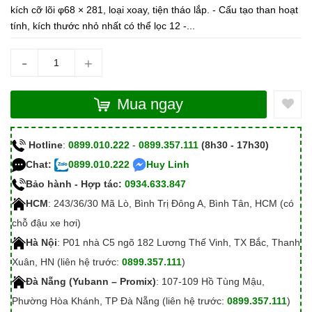
kích cỡ lõi φ68 × 281, loại xoay, tiện tháo lắp. - Cấu tạo than hoạt
tính, kích thước nhỏ nhất có thể lọc 12 -...
-
+
Mua ngay
Hotline
:
0899.010.222
-
0899.357.111
(8h30 - 17h30)
Chat:
0899.010.222
Huy Linh
Bảo hành - Hợp tác:
0934.633.847
HCM
: 243/36/30 Mã Lò, Bình Trị Đông A, Bình Tân, HCM (có
chỗ đậu xe hơi)
Hà Nội
: P01 nhà C5 ngõ 182 Lương Thế Vinh, TX Bắc, Thanh
Xuân, HN (liên hệ trước:
0899.357.111
)
Đà Nẵng (Yubann – Promix)
: 107-109 Hồ Tùng Mậu,
Phường Hòa Khánh, TP Đà Nẵng (liên hệ trước:
0899.357.111
)