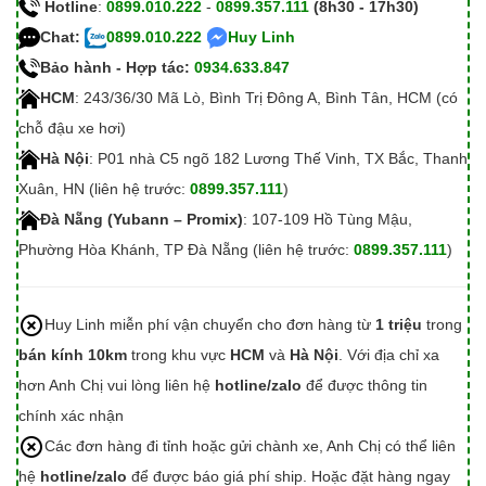
Hotline
:
0899.010.222
-
0899.357.111
(8h30 - 17h30)
Chat:
0899.010.222
Huy Linh
Bảo hành - Hợp tác:
0934.633.847
HCM
: 243/36/30 Mã Lò, Bình Trị Đông A, Bình Tân, HCM (có
chỗ đậu xe hơi)
Hà Nội
: P01 nhà C5 ngõ 182 Lương Thế Vinh, TX Bắc, Thanh
Xuân, HN (liên hệ trước:
0899.357.111
)
Đà Nẵng (Yubann – Promix)
: 107-109 Hồ Tùng Mậu,
Phường Hòa Khánh, TP Đà Nẵng (liên hệ trước:
0899.357.111
)
Huy Linh miễn phí vận chuyển cho đơn hàng từ
1 triệu
trong
bán kính 10km
trong khu vực
HCM
và
Hà Nội
. Với địa chỉ xa
hơn Anh Chị vui lòng liên hệ
hotline/zalo
để được thông tin
chính xác nhận
Các đơn hàng đi tỉnh hoặc gửi chành xe, Anh Chị có thể liên
hệ
hotline/zalo
để được báo giá phí ship. Hoặc đặt hàng ngay