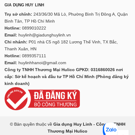
GIA DỤNG HUY LINH
Trụ sở chính:
243/36/30 Mã Lò, Phường Bình Trị Đông A, Quận
Bình Tân, TP Hồ Chí Minh
Hotline:
0899010222
Email:
huylinh@giadunghuylinh.vn
Chi nhánh:
P01 nhà C5 ngõ 182 Lương Thế Vinh, TX Bắc,
Thanh Xuân, HN
Hotline:
0899357111
Email:
huylinhhanoi@gmail.com
Công ty TNHH Thương Mại Hulico GPKD: 0316860026 nơi
cấp: Sở kế hoạch và đầu tư TP Hồ Chí Minh (Phòng đăng ký
kinh doanh)
© Bản quyền thuộc về
Gia dụng Huy Linh - Công ty TNHH
Thương Mại Hulico