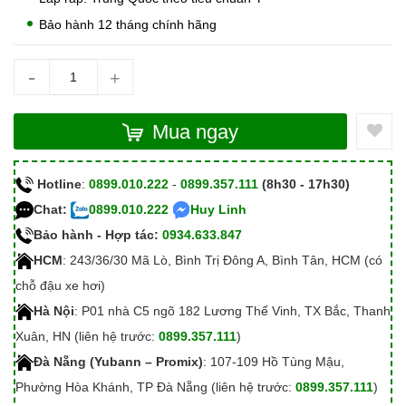
Bảo hành 12 tháng chính hãng
-
+
Mua ngay
Hotline
:
0899.010.222
-
0899.357.111
(8h30 - 17h30)
Chat:
0899.010.222
Huy Linh
Bảo hành - Hợp tác:
0934.633.847
HCM
: 243/36/30 Mã Lò, Bình Trị Đông A, Bình Tân, HCM (có
chỗ đậu xe hơi)
Hà Nội
: P01 nhà C5 ngõ 182 Lương Thế Vinh, TX Bắc, Thanh
Xuân, HN (liên hệ trước:
0899.357.111
)
Đà Nẵng (Yubann – Promix)
: 107-109 Hồ Tùng Mậu,
Phường Hòa Khánh, TP Đà Nẵng (liên hệ trước:
0899.357.111
)