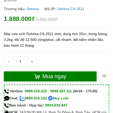
Thương hiệu:
Oshima
Mã SP:
Oshima CX-2511
1.888.000₫
2.500.000₫
Máy cưa xích Oshima CX-2511 mini, dung tích 25cc, trọng lượng
3.2kg, tốc độ 12.500 vòng/phút, cắt nhanh, tiết kiệm nhiên liệu,
bảo hành 12 tháng
-
+
Mua ngay
Hotline
:
0899.010.222
-
0899.357.111
(8h30 - 17h30)
Chat:
0899.010.222
Huy Linh
Bảo hành - Hợp tác:
0934.633.847
HCM
: 243/36/30 Mã Lò, Bình Trị Đông A, Bình Tân, HCM (có