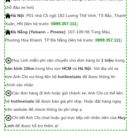
chỗ đậu xe hơi)
Hà Nội
: P01 nhà C5 ngõ 182 Lương Thế Vinh, TX Bắc, Thanh
Xuân, HN (liên hệ trước:
0899.357.111
)
Đà Nẵng (Yubann – Promix)
: 107-109 Hồ Tùng Mậu,
Phường Hòa Khánh, TP Đà Nẵng (liên hệ trước:
0899.357.111
)
Huy Linh miễn phí vận chuyển cho đơn hàng từ
1 triệu
trong
bán kính 10km
trong khu vực
HCM
và
Hà Nội
. Với địa chỉ xa
hơn Anh Chị vui lòng liên hệ
hotline/zalo
để được thông tin
chính xác nhận
Các đơn hàng đi tỉnh hoặc gửi chành xe, Anh Chị có thể liên
hệ
hotline/zalo
để được báo giá phí ship. Hoặc đặt hàng ngay
trên website để check thông tin phí ship ạ
Chi tiết Anh Chị chat hoặc gọi trực tiếp với nhân viên của
Huy
Linh
để được hỗ trợ thêm ạ!