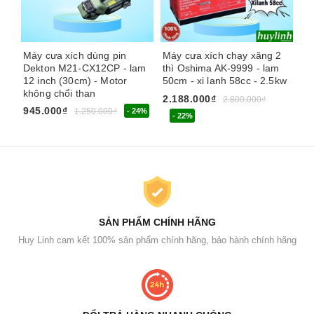
Máy cưa xích dùng pin
Máy cưa xích chạy xăng 2
Má
Dekton M21-CX12CP - lam
thì Oshima AK-9999 - lam
th
12 inch (30cm) - Motor
50cm - xi lanh 58cc - 2.5kw
- 
không chổi than
2.188.000₫
2.
2.800.000₫
945.000₫
1.250.000₫
- 24%
- 22%
SẢN PHẨM CHÍNH HÃNG
Huy Linh cam kết 100% sản phẩm chính hãng, bảo hành chính hãng