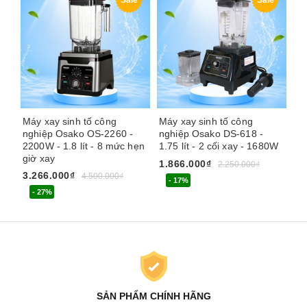
Sale
Sale
Máy xay sinh tố công
Máy xay sinh tố công
Má
nghiệp Osako OS-2260 -
nghiệp Osako DS-618 -
Ze
2200W - 1.8 lít - 8 mức hẹn
1.75 lít - 2 cối xay - 1680W
nắ
giờ xay
1.866.000₫
1.
2.250.000₫
3.266.000₫
4.500.000₫
- 17%
- 27%
SẢN PHẨM CHÍNH HÃNG