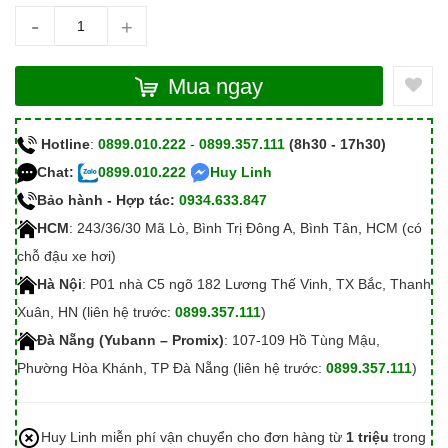
-
+
Mua ngay
Hotline
:
0899.010.222
-
0899.357.111
(8h30 - 17h30)
Chat:
0899.010.222
Huy Linh
Bảo hành - Hợp tác:
0934.633.847
HCM
: 243/36/30 Mã Lò, Bình Trị Đông A, Bình Tân, HCM (có
chỗ đậu xe hơi)
Hà Nội
: P01 nhà C5 ngõ 182 Lương Thế Vinh, TX Bắc, Thanh
Xuân, HN (liên hệ trước:
0899.357.111
)
Đà Nẵng (Yubann – Promix)
: 107-109 Hồ Tùng Mậu,
Phường Hòa Khánh, TP Đà Nẵng (liên hệ trước:
0899.357.111
)
Huy Linh miễn phí vận chuyển cho đơn hàng từ
1 triệu
trong