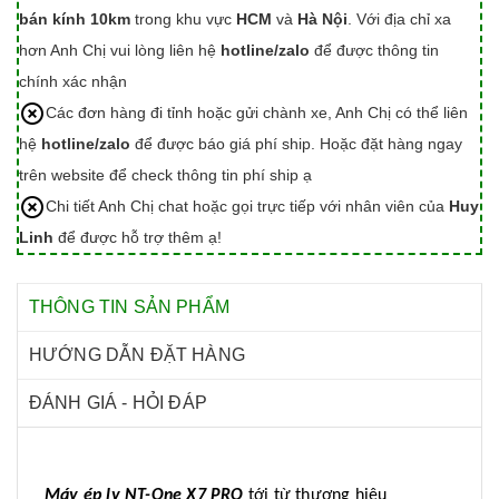
bán kính 10km
trong khu vực
HCM
và
Hà Nội
. Với địa chỉ xa
hơn Anh Chị vui lòng liên hệ
hotline/zalo
để được thông tin
chính xác nhận
Các đơn hàng đi tỉnh hoặc gửi chành xe, Anh Chị có thể liên
hệ
hotline/zalo
để được báo giá phí ship. Hoặc đặt hàng ngay
trên website để check thông tin phí ship ạ
Chi tiết Anh Chị chat hoặc gọi trực tiếp với nhân viên của
Huy
Linh
để được hỗ trợ thêm ạ!
THÔNG TIN SẢN PHẨM
HƯỚNG DẪN ĐẶT HÀNG
ĐÁNH GIÁ - HỎI ĐÁP
Máy ép ly NT-One X7 PRO
tới từ thương hiệu