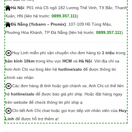
Hà Nội
: P01 nhà C5 ngõ 182 Lương Thế Vinh, TX Bắc, Thanh
Xuân, HN (liên hệ trước:
0899.357.111
)
Đà Nẵng (Yubann – Promix)
: 107-109 Hồ Tùng Mậu,
Phường Hòa Khánh, TP Đà Nẵng (liên hệ trước:
0899.357.111
)
Huy Linh miễn phí vận chuyển cho đơn hàng từ
1 triệu
trong
bán kính 10km
trong khu vực
HCM
và
Hà Nội
. Với địa chỉ xa
hơn Anh Chị vui lòng liên hệ
hotline/zalo
để được thông tin
chính xác nhận
Các đơn hàng đi tỉnh hoặc gửi chành xe, Anh Chị có thể liên
hệ
hotline/zalo
để được báo giá phí ship. Hoặc đặt hàng ngay
trên website để check thông tin phí ship ạ
Chi tiết Anh Chị chat hoặc gọi trực tiếp với nhân viên của
Huy
Linh
để được hỗ trợ thêm ạ!