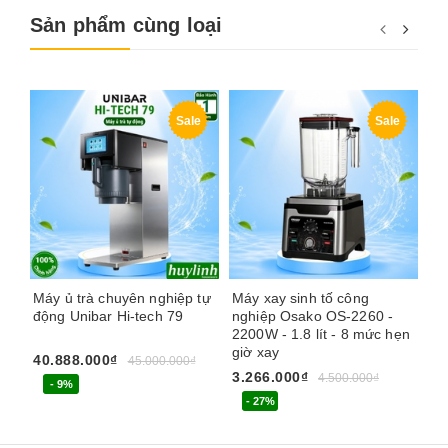
Sản phẩm cùng loại
Sale
Sale
Máy ủ trà chuyên nghiệp tự
Máy xay sinh tố công
Má
động Unibar Hi-tech 79
nghiệp Osako OS-2260 -
ng
2200W - 1.8 lít - 8 mức hẹn
1.
giờ xay
40.888.000₫
1.
45.000.000₫
3.266.000₫
4.500.000₫
- 9%
- 27%