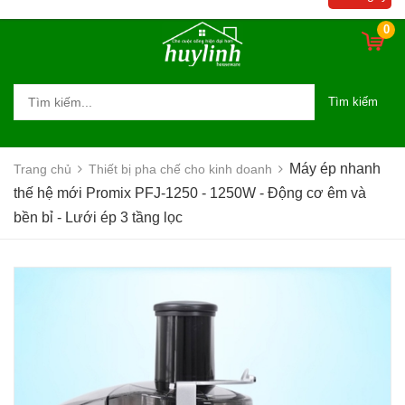
bền bỉ - Lưới ép 3 tầng lọc
0
Tìm kiếm
Máy ép nhanh
Trang chủ
Thiết bị pha chế cho kinh doanh
thế hệ mới Promix PFJ-1250 - 1250W - Động cơ êm và
bền bỉ - Lưới ép 3 tầng lọc