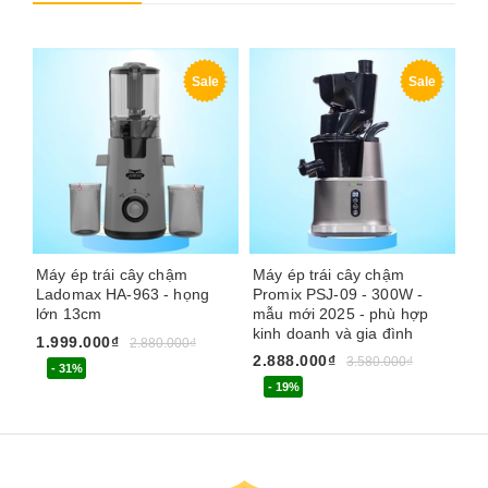
Sale
Sale
Máy ép trái cây chậm
Máy ép trái cây chậm
Má
Ladomax HA-963 - họng
Promix PSJ-09 - 300W -
Ku
lớn 13cm
mẫu mới 2025 - phù hợp
rả
kinh doanh và gia đình
Ma
1.999.000₫
2.880.000₫
2.888.000₫
9.
3.580.000₫
- 31%
- 19%