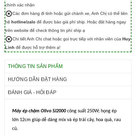
chính xác nhận
Các đơn hàng đi tỉnh hoặc gửi chành xe, Anh Chị có thể liên
hệ
hotline/zalo
để được báo giá phí ship. Hoặc đặt hàng ngay
trên website để check thông tin phí ship ạ
Chi tiết Anh Chị chat hoặc gọi trực tiếp với nhân viên của
Huy
Linh
để được hỗ trợ thêm ạ!
THÔNG TIN SẢN PHẨM
HƯỚNG DẪN ĐẶT HÀNG
ĐÁNH GIÁ - HỎI ĐÁP
Máy ép chậm Olivo SJ2000
công suất 250W; họng ép
lớn 12cm giúp dễ dàng mix và ép trái cây, hoa quả, rau
củ.