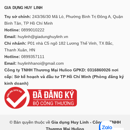
GIA DỤNG HUY LINH
Trụ sở chính:
243/36/30 Mã Lò, Phường Bình Trị Đông A, Quận
Bình Tân, TP Hồ Chí Minh
Hotline:
0899010222
Email:
huylinh@giadunghuylinh.vn
Chi nhánh:
P01 nhà C5 ngõ 182 Lương Thế Vinh, TX Bắc,
Thanh Xuân, HN
Hotline:
0899357111
Email:
huylinhhanoi@gmail.com
Công ty TNHH Thương Mại Hulico GPKD: 0316860026 nơi
cấp: Sở kế hoạch và đầu tư TP Hồ Chí Minh (Phòng đăng ký
kinh doanh)
© Bản quyền thuộc về
Gia dụng Huy Linh - Công ty TNHH
Thương Mại Hulico