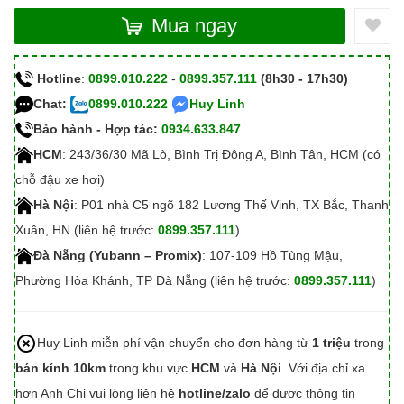
Mua ngay
Hotline
:
0899.010.222
-
0899.357.111
(8h30 - 17h30)
Chat:
0899.010.222
Huy Linh
Bảo hành - Hợp tác:
0934.633.847
HCM
: 243/36/30 Mã Lò, Bình Trị Đông A, Bình Tân, HCM (có
chỗ đậu xe hơi)
Hà Nội
: P01 nhà C5 ngõ 182 Lương Thế Vinh, TX Bắc, Thanh
Xuân, HN (liên hệ trước:
0899.357.111
)
Đà Nẵng (Yubann – Promix)
: 107-109 Hồ Tùng Mậu,
Phường Hòa Khánh, TP Đà Nẵng (liên hệ trước:
0899.357.111
)
Huy Linh miễn phí vận chuyển cho đơn hàng từ
1 triệu
trong
bán kính 10km
trong khu vực
HCM
và
Hà Nội
. Với địa chỉ xa
hơn Anh Chị vui lòng liên hệ
hotline/zalo
để được thông tin