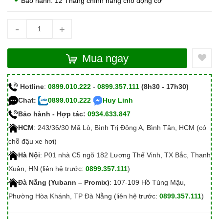
Bào hành: 12 Tháng chính hãng cho động cơ
-
+
Mua ngay
Hotline
:
0899.010.222
-
0899.357.111
(8h30 - 17h30)
Chat:
0899.010.222
Huy Linh
Bảo hành - Hợp tác:
0934.633.847
HCM
: 243/36/30 Mã Lò, Bình Trị Đông A, Bình Tân, HCM (có
chỗ đậu xe hơi)
Hà Nội
: P01 nhà C5 ngõ 182 Lương Thế Vinh, TX Bắc, Thanh
Xuân, HN (liên hệ trước:
0899.357.111
)
Đà Nẵng (Yubann – Promix)
: 107-109 Hồ Tùng Mậu,
Phường Hòa Khánh, TP Đà Nẵng (liên hệ trước:
0899.357.111
)