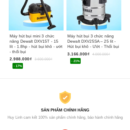
Máy hút bụi mini 3 chức
Máy hút bụi 3 chức năng
Má
năng Dewalt DXV15T - 15
Dewalt DXV25SA – 25 lít -
St
lít - 1.8hp - hút bụi khô - ướt
Hút bụi khô - Ướt - Thổi bụi
Th
- thổi bụi
hú
3.166.000₫
4.000.000₫
2.988.000₫
1.
3.600.000₫
- 21%
- 17%
SẢN PHẨM CHÍNH HÃNG
Huy Linh cam kết 100% sản phẩm chính hãng, bảo hành chính hãng