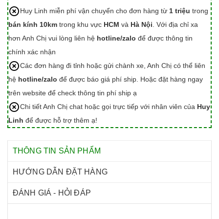
Huy Linh miễn phí vận chuyển cho đơn hàng từ
1 triệu
trong
bán kính 10km
trong khu vực
HCM
và
Hà Nội
. Với địa chỉ xa
hơn Anh Chị vui lòng liên hệ
hotline/zalo
để được thông tin
chính xác nhận
Các đơn hàng đi tỉnh hoặc gửi chành xe, Anh Chị có thể liên
hệ
hotline/zalo
để được báo giá phí ship. Hoặc đặt hàng ngay
trên website để check thông tin phí ship ạ
Chi tiết Anh Chị chat hoặc gọi trực tiếp với nhân viên của
Huy
Linh
để được hỗ trợ thêm ạ!
THÔNG TIN SẢN PHẨM
HƯỚNG DẪN ĐẶT HÀNG
ĐÁNH GIÁ - HỎI ĐÁP