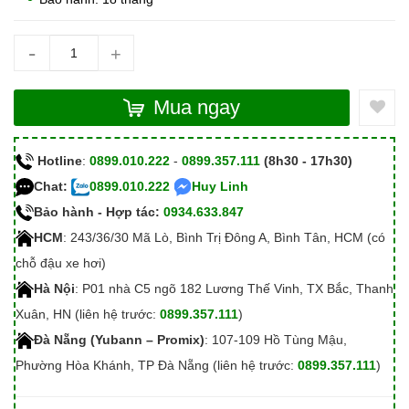
-
+
Mua ngay
Hotline
:
0899.010.222
-
0899.357.111
(8h30 - 17h30)
Chat:
0899.010.222
Huy Linh
Bảo hành - Hợp tác:
0934.633.847
HCM
: 243/36/30 Mã Lò, Bình Trị Đông A, Bình Tân, HCM (có
chỗ đậu xe hơi)
Hà Nội
: P01 nhà C5 ngõ 182 Lương Thế Vinh, TX Bắc, Thanh
Xuân, HN (liên hệ trước:
0899.357.111
)
Đà Nẵng (Yubann – Promix)
: 107-109 Hồ Tùng Mậu,
Phường Hòa Khánh, TP Đà Nẵng (liên hệ trước:
0899.357.111
)