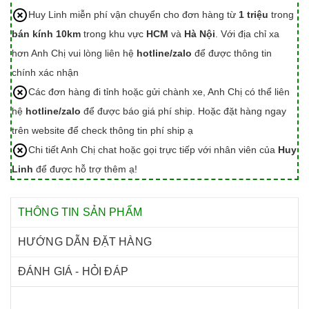
Huy Linh miễn phí vận chuyển cho đơn hàng từ
1 triệu
trong
bán kính 10km
trong khu vực
HCM
và
Hà Nội
. Với địa chỉ xa
hơn Anh Chị vui lòng liên hệ
hotline/zalo
để được thông tin
chính xác nhận
Các đơn hàng đi tỉnh hoặc gửi chành xe, Anh Chị có thể liên
hệ
hotline/zalo
để được báo giá phí ship. Hoặc đặt hàng ngay
trên website để check thông tin phí ship ạ
Chi tiết Anh Chị chat hoặc gọi trực tiếp với nhân viên của
Huy
Linh
để được hỗ trợ thêm ạ!
THÔNG TIN SẢN PHẨM
HƯỚNG DẪN ĐẶT HÀNG
ĐÁNH GIÁ - HỎI ĐÁP