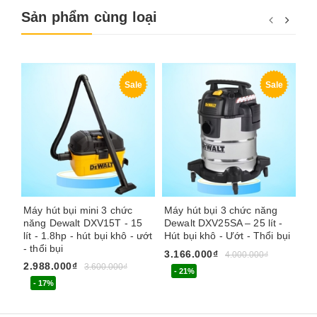
Sản phẩm cùng loại
Sale
Sale
Máy hút bụi mini 3 chức
Máy hút bụi 3 chức năng
Má
năng Dewalt DXV15T - 15
Dewalt DXV25SA – 25 lít -
St
lít - 1.8hp - hút bụi khô - ướt
Hút bụi khô - Ướt - Thổi bụi
Th
- thổi bụi
hú
3.166.000₫
4.000.000₫
2.988.000₫
1.
3.600.000₫
- 21%
- 17%