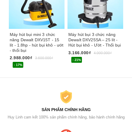
Máy hút bụi mini 3 chức
Máy hút bụi 3 chức năng
Má
năng Dewalt DXV15T - 15
Dewalt DXV25SA – 25 lít -
St
lít - 1.8hp - hút bụi khô - ướt
Hút bụi khô - Ướt - Thổi bụi
Th
- thổi bụi
hú
3.166.000₫
4.000.000₫
2.988.000₫
1.
3.600.000₫
- 21%
- 17%
SẢN PHẨM CHÍNH HÃNG
Huy Linh cam kết 100% sản phẩm chính hãng, bảo hành chính hãng