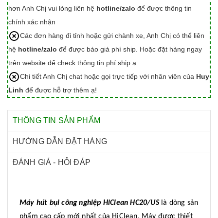
hơn Anh Chị vui lòng liên hệ
hotline/zalo
để được thông tin
chính xác nhận
Các đơn hàng đi tỉnh hoặc gửi chành xe, Anh Chị có thể liên
hệ
hotline/zalo
để được báo giá phí ship. Hoặc đặt hàng ngay
trên website để check thông tin phí ship ạ
Chi tiết Anh Chị chat hoặc gọi trực tiếp với nhân viên của
Huy
Linh
để được hỗ trợ thêm ạ!
THÔNG TIN SẢN PHẨM
HƯỚNG DẪN ĐẶT HÀNG
ĐÁNH GIÁ - HỎI ĐÁP
Máy hút bụi công nghiệp HiClean HC20/US
là dòng sản
phẩm cao cấp mới nhất của HiClean. Máy được thiết