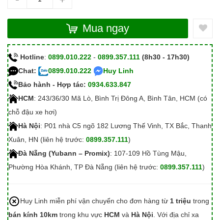
Mua ngay
Hotline
:
0899.010.222
-
0899.357.111
(8h30 - 17h30)
Chat:
0899.010.222
Huy Linh
Bảo hành - Hợp tác:
0934.633.847
HCM
: 243/36/30 Mã Lò, Bình Trị Đông A, Bình Tân, HCM (có
chỗ đậu xe hơi)
Hà Nội
: P01 nhà C5 ngõ 182 Lương Thế Vinh, TX Bắc, Thanh
Xuân, HN (liên hệ trước:
0899.357.111
)
Đà Nẵng (Yubann – Promix)
: 107-109 Hồ Tùng Mậu,
Phường Hòa Khánh, TP Đà Nẵng (liên hệ trước:
0899.357.111
)
Huy Linh miễn phí vận chuyển cho đơn hàng từ
1 triệu
trong
bán kính 10km
trong khu vực
HCM
và
Hà Nội
. Với địa chỉ xa