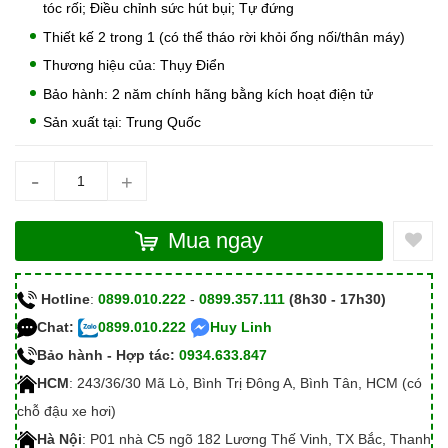
tóc rối; Điều chỉnh sức hút bụi; Tự đứng
Thiết kế 2 trong 1 (có thể tháo rời khỏi ống nối/thân máy)
Thương hiệu của: Thụy Điển
Bảo hành: 2 năm chính hãng bằng kích hoạt điện tử
Sản xuất tại: Trung Quốc
-
+
Mua ngay
Hotline
:
0899.010.222
-
0899.357.111
(8h30 - 17h30)
Chat:
0899.010.222
Huy Linh
Bảo hành - Hợp tác:
0934.633.847
HCM
: 243/36/30 Mã Lò, Bình Trị Đông A, Bình Tân, HCM (có
chỗ đậu xe hơi)
Hà Nội
: P01 nhà C5 ngõ 182 Lương Thế Vinh, TX Bắc, Thanh