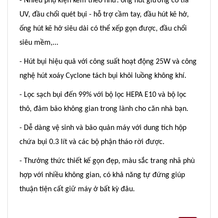
- Nhiều phụ kiện kèm theo như: ống hút giường có tia
UV, đầu chổi quét bụi - hỗ trợ cầm tay, đầu hút kẽ hở,
ống hút kẽ hở siêu dài có thể xếp gọn được, đầu chổi
siêu mềm,...
- Hút bụi hiệu quả với công suất hoạt động 25W và công
nghệ hút xoáy Cyclone tách bụi khỏi luồng không khí.
- Lọc sạch bụi đến 99% với bộ lọc HEPA E10 và bộ lọc
thô, đảm bảo không gian trong lành cho căn nhà bạn.
- Dễ dàng vệ sinh và bảo quản máy với dung tích hộp
chứa bụi 0.3 lít và các bộ phận tháo rời được.
- Thưởng thức thiết kế gọn đẹp, màu sắc trang nhã phù
hợp với nhiều không gian, có khả năng tự đứng giúp
thuận tiện cất giữ máy ở bất kỳ đâu.