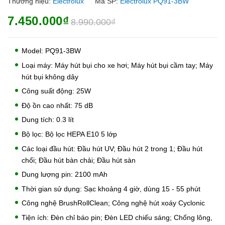
Thương hiệu:
Electrolux
Mã SP:
Electrolux PQ91-3BW
7.450.000₫
8.990.000₫
Model: PQ91-3BW
Loại máy: Máy hút bụi cho xe hơi; Máy hút bụi cầm tay; Máy
hút bụi không dây
Công suất động: 25W
Độ ồn cao nhất: 75 dB
Dung tích: 0.3 lít
Bộ lọc: Bộ lọc HEPA E10 5 lớp
Các loại đầu hút: Đầu hút UV; Đầu hút 2 trong 1; Đầu hút
chổi; Đầu hút bàn chải; Đầu hút sàn
Dung lượng pin: 2100 mAh
Thời gian sử dụng: Sạc khoảng 4 giờ, dùng 15 - 55 phút
Công nghệ BrushRollClean; Công nghệ hút xoáy Cyclonic
Tiện ích: Đèn chỉ báo pin; Đèn LED chiếu sáng; Chống lông,