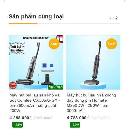
Sản phẩm cùng loại
Sale
Sale
Máy hút bụi lau sàn khô và
Máy hút bụi lau nhà không
Má
ướt Comfee CXC05APGY -
dây dùng pin Homate
dù
pin 2600mAh - công suất
M250DW - 250W - pin
55
200W
3000mAh
3.
4.288.000₫
4.788.000₫
5.990.000₫
5.900.000₫
- 28%
- 19%