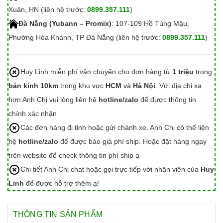
Xuân, HN (liên hệ trước:
0899.357.111
)
Đà Nẵng (Yubann – Promix)
: 107-109 Hồ Tùng Mậu,
Phường Hòa Khánh, TP Đà Nẵng (liên hệ trước:
0899.357.111
)
Huy Linh miễn phí vận chuyển cho đơn hàng từ
1 triệu
trong
bán kính 10km
trong khu vực
HCM
và
Hà Nội
. Với địa chỉ xa
hơn Anh Chị vui lòng liên hệ
hotline/zalo
để được thông tin
chính xác nhận
Các đơn hàng đi tỉnh hoặc gửi chành xe, Anh Chị có thể liên
hệ
hotline/zalo
để được báo giá phí ship. Hoặc đặt hàng ngay
trên website để check thông tin phí ship ạ
Chi tiết Anh Chị chat hoặc gọi trực tiếp với nhân viên của
Huy
Linh
để được hỗ trợ thêm ạ!
THÔNG TIN SẢN PHẨM