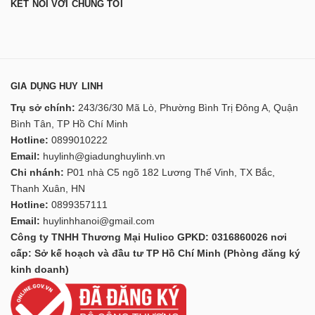
KẾT NỐI VỚI CHÚNG TÔI
GIA DỤNG HUY LINH
Trụ sở chính:
243/36/30 Mã Lò, Phường Bình Trị Đông A, Quận
Bình Tân, TP Hồ Chí Minh
Hotline:
0899010222
Email:
huylinh@giadunghuylinh.vn
Chi nhánh:
P01 nhà C5 ngõ 182 Lương Thế Vinh, TX Bắc,
Thanh Xuân, HN
Hotline:
0899357111
Email:
huylinhhanoi@gmail.com
Công ty TNHH Thương Mại Hulico GPKD: 0316860026 nơi
cấp: Sở kế hoạch và đầu tư TP Hồ Chí Minh (Phòng đăng ký
kinh doanh)