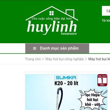
Tấ
Từ kh
Danh mục sản phẩm
Trang chủ
Máy hút bụi công nghiệp
Máy hút bụi k