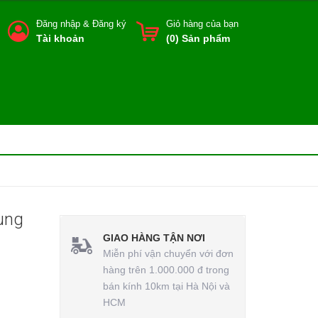
Đăng nhập
&
Đăng ký
Giỏ hàng của bạn
Tài khoản
(
0
) Sản phẩm
ung
GIAO HÀNG TẬN NƠI
Miễn phí vận chuyển với đơn
hàng trên 1.000.000 đ trong
bán kính 10km tại Hà Nội và
HCM