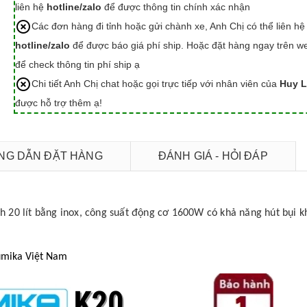
liên hệ
hotline/zalo
để được thông tin chính xác nhận
Các đơn hàng đi tỉnh hoặc gửi chành xe, Anh Chị có thể liên hệ
hotline/zalo
để được báo giá phí ship. Hoặc đặt hàng ngay trên we
để check thông tin phí ship ạ
Chi tiết Anh Chị chat hoặc gọi trực tiếp với nhân viên của
Huy L
được hỗ trợ thêm ạ!
G DẪN ĐẶT HÀNG
ĐÁNH GIÁ - HỎI ĐÁP
h 20 lít bằng inox, công suất động cơ 1600W có khả năng hút bụi k
Sumika Việt Nam