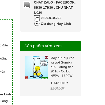
CHAT ZALO - FACEBOOK:
8H30-17H30 . CHỦ NHẬT
NGHỈ
0899.010.222
Gia dụng Huy Linh
hỗ đậu
Sản phẩm vừa xem
Máy hút bụi khô
Xuân,
và ướt Sumika
K20 - dung tích
20 lít - Có lọc
Hòa
HEPA - 1600W
1.745.000₫
2.500.000₫
án kính
i lòng