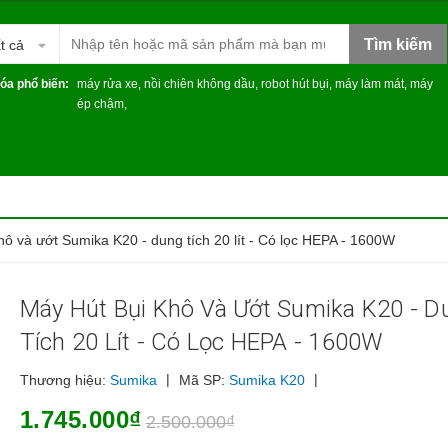
Tìm kiếm
t cả
óa phổ biến:
máy rửa xe
,
nồi chiên không dầu
,
robot hút bụi
,
máy làm mát
,
máy
ép chậm
,
hô và ướt Sumika K20 - dung tích 20 lít - Có lọc HEPA - 1600W
Máy Hút Bụi Khô Và Ướt Sumika K20 - D
Tích 20 Lít - Có Lọc HEPA - 1600W
|
|
Thương hiệu:
Sumika
Mã SP:
Sumika K20
1.745.000₫
2.500.000₫