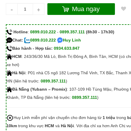
-
Mua ngay
+
Hotline
:
0899.010.222
-
0899.357.111
(8h30 - 17h30)
Chat:
0899.010.222
Huy Linh
Bảo hành - Hợp tác:
0934.633.847
HCM
: 243/36/30 Mã Lò, Bình Trị Đông A, Bình Tân, HCM (có c
xe hơi)
Hà Nội
: P01 nhà C5 ngõ 182 Lương Thế Vinh, TX Bắc, Thanh 
HN (liên hệ trước:
0899.357.111
)
Đà Nẵng (Yubann – Promix)
: 107-109 Hồ Tùng Mậu, Phường 
Khánh, TP Đà Nẵng (liên hệ trước:
0899.357.111
)
Huy Linh miễn phí vận chuyển cho đơn hàng từ
1 triệu
trong
b
10km
trong khu vực
HCM
và
Hà Nội
. Với địa chỉ xa hơn Anh Chị vu