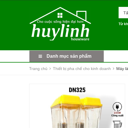
Tấ
Từ kh
Danh mục sản phẩm
Trang chủ
Thiết bị pha chế cho kinh doanh
Máy là