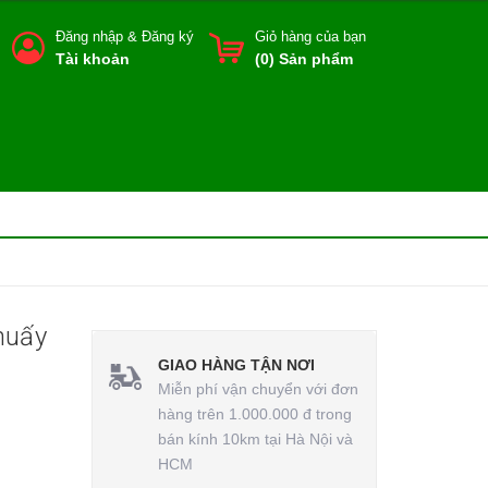
Đăng nhập
&
Đăng ký
Giỏ hàng của bạn
Tài khoản
(
0
) Sản phẩm
huấy
GIAO HÀNG TẬN NƠI
Miễn phí vận chuyển với đơn
hàng trên 1.000.000 đ trong
bán kính 10km tại Hà Nội và
HCM