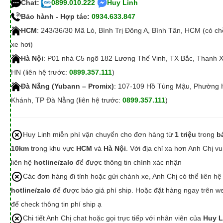
Chat:
0899.010.222
Huy Linh
Bảo hành - Hợp tác:
0934.633.847
HCM
: 243/36/30 Mã Lò, Bình Trị Đông A, Bình Tân, HCM (có c
xe hơi)
Hà Nội
: P01 nhà C5 ngõ 182 Lương Thế Vinh, TX Bắc, Thanh 
HN (liên hệ trước:
0899.357.111
)
Đà Nẵng (Yubann – Promix)
: 107-109 Hồ Tùng Mậu, Phường 
Khánh, TP Đà Nẵng (liên hệ trước:
0899.357.111
)
Huy Linh miễn phí vận chuyển cho đơn hàng từ
1 triệu
trong
b
10km
trong khu vực
HCM
và
Hà Nội
. Với địa chỉ xa hơn Anh Chị vu
liên hệ
hotline/zalo
để được thông tin chính xác nhận
Các đơn hàng đi tỉnh hoặc gửi chành xe, Anh Chị có thể liên hệ
hotline/zalo
để được báo giá phí ship. Hoặc đặt hàng ngay trên we
để check thông tin phí ship ạ
Chi tiết Anh Chị chat hoặc gọi trực tiếp với nhân viên của
Huy L