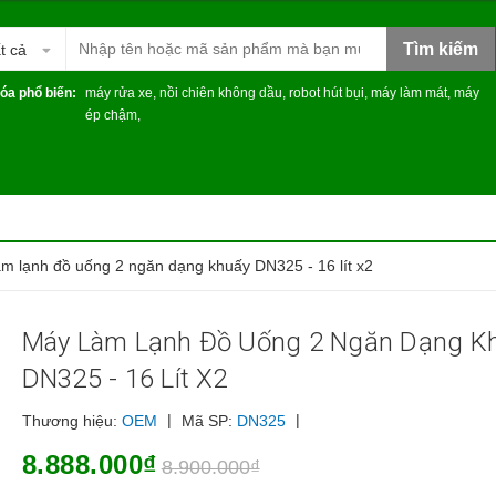
Tìm kiếm
t cả
óa phổ biến:
máy rửa xe
,
nồi chiên không dầu
,
robot hút bụi
,
máy làm mát
,
máy
ép chậm
,
m lạnh đồ uống 2 ngăn dạng khuấy DN325 - 16 lít x2
Máy Làm Lạnh Đồ Uống 2 Ngăn Dạng K
DN325 - 16 Lít X2
|
|
Thương hiệu:
OEM
Mã SP:
DN325
8.888.000₫
8.900.000₫