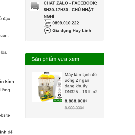
CHAT ZALO - FACEBOOK:
8H30-17H30 . CHỦ NHẬT
NGHỈ
hỗ đậu
0899.010.222
Gia dụng Huy Linh
Xuân,
Hòa
Sản phẩm vừa xem
Máy làm lạnh đồ
uống 2 ngăn
án kính
dạng khuấy
i lòng
DN325 - 16 lít x2
8.888.000₫
8.900.000₫
bsite
inh
để