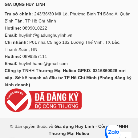
GIA DỤNG HUY LINH
Trụ sở chính:
243/36/30 Mã Lò, Phường Bình Trị Đông A, Quận
Bình Tân, TP Hồ Chí Minh
Hotline:
0899010222
Email:
huylinh@giadunghuylinh.vn
Chi nhánh:
P01 nhà C5 ngõ 182 Lương Thế Vinh, TX Bắc,
Thanh Xuân, HN
Hotline:
0899357111
Email:
huylinhhanoi@gmail.com
Công ty TNHH Thương Mại Hulico GPKD: 0316860026 nơi
cấp: Sở kế hoạch và đầu tư TP Hồ Chí Minh (Phòng đăng ký
kinh doanh)
© Bản quyền thuộc về
Gia dụng Huy Linh - Công ty TNHH
Thương Mại Hulico