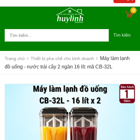
0
Tìm kiếm
Máy làm lạnh
Trang chủ
Thiết bị pha chế cho kinh doanh
đồ uống - nước trái cây 2 ngăn 16 lít: mã CB-32L