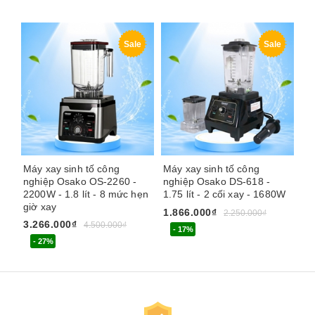
Sale
Sale
Máy xay sinh tố công
Máy xay sinh tố công
Má
nghiệp Osako OS-2260 -
nghiệp Osako DS-618 -
Ze
2200W - 1.8 lít - 8 mức hẹn
1.75 lít - 2 cối xay - 1680W
nắ
giờ xay
1.866.000₫
1.
2.250.000₫
3.266.000₫
4.500.000₫
- 17%
- 27%