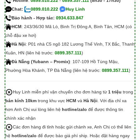
Hotline
:
0899.010.222
-
0899.357.111
(8h30 - 17h30)
Chat:
0899.010.222
Huy Linh
Bảo hành - Hợp tác:
0934.633.847
HCM
: 243/36/30 Mã Lò, Bình Trị Đông A, Bình Tân, HCM (có
chỗ đậu xe hơi)
Hà Nội
: P01 nhà C5 ngõ 182 Lương Thế Vinh, TX Bắc, Thanh
Xuân, HN (liên hệ trước:
0899.357.111
)
Đà Nẵng (Yubann – Promix)
: 107-109 Hồ Tùng Mậu,
Phường Hòa Khánh, TP Đà Nẵng (liên hệ trước:
0899.357.111
)
Huy Linh miễn phí vận chuyển cho đơn hàng từ
1 triệu
trong
bán kính 10km
trong khu vực
HCM
và
Hà Nội
. Với địa chỉ xa
hơn Anh Chị vui lòng liên hệ
hotline/zalo
để được thông tin
chính xác nhận
Các đơn hàng đi tỉnh hoặc gửi chành xe, Anh Chị có thể liên
hệ
hotline/zalo
để được báo giá phí ship. Hoặc đặt hàng ngay