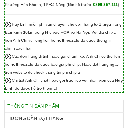
Phường Hòa Khánh, TP Đà Nẵng (liên hệ trước:
0899.357.111
)
Huy Linh miễn phí vận chuyển cho đơn hàng từ
1 triệu
trong
bán kính 10km
trong khu vực
HCM
và
Hà Nội
. Với địa chỉ xa
hơn Anh Chị vui lòng liên hệ
hotline/zalo
để được thông tin
chính xác nhận
Các đơn hàng đi tỉnh hoặc gửi chành xe, Anh Chị có thể liên
hệ
hotline/zalo
để được báo giá phí ship. Hoặc đặt hàng ngay
trên website để check thông tin phí ship ạ
Chi tiết Anh Chị chat hoặc gọi trực tiếp với nhân viên của
Huy
Linh
để được hỗ trợ thêm ạ!
THÔNG TIN SẢN PHẨM
HƯỚNG DẪN ĐẶT HÀNG