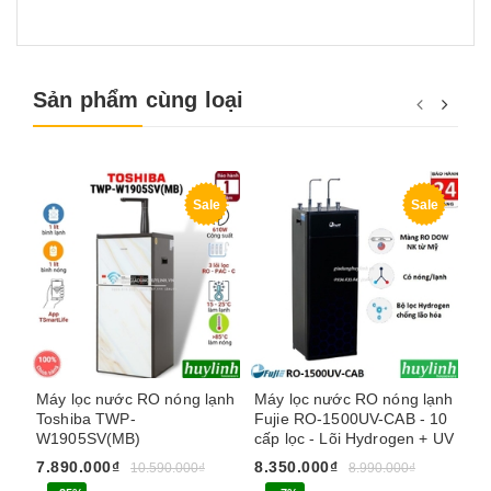
Sản phẩm cùng loại
Sale
Sale
Máy lọc nước RO nóng lạnh
Máy lọc nước RO nóng lạnh
Má
Toshiba TWP-
Fujie RO-1500UV-CAB - 10
Ph
W1905SV(MB)
cấp lọc - Lõi Hydrogen + UV
ch
7.890.000₫
8.350.000₫
8.
10.590.000₫
8.990.000₫