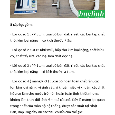
5 cấp lọc gồm :
- Lõi lọc số 1 : PP 5µm: Loại bỏ bùn đất, rỉ sét, các loại tạp chất
thô, kim loại nặng ... có kích thước ≥ 5µm.
- Lõi lọc số 2 : OCB: Khử mùi, hấp thụ kim loại nặng, chất hữu
cơ, chất tẩy rửa, các loại hóa chất độc hại.
- Lõi lọc số 3 : PP 1µm: Loại bỏ bùn đất, rỉ sét, các loại tạp chất
thô, kim loại nặng ...có kích thước ≥ 1µm.
- Lõi lọc số 4 ( màng R.O ) : Loại bỏ hoàn toàn chất rắn, các
Ion kim loại nặng, vi sinh vật, vi khuẩn, siêu vi khuẩn, các chất
hữu cơ làm cho nước trở nên hoàn toàn tinh khiết nhưng
không làm thay đổi tính lý – hoá của nó. Đây là màng lọc quan
trọng nhất của toàn bộ hệ thống, được sản xuất tại Nhật
Bản, đáp ứng đầy đủ các tiêu chuẩn của thế giới.