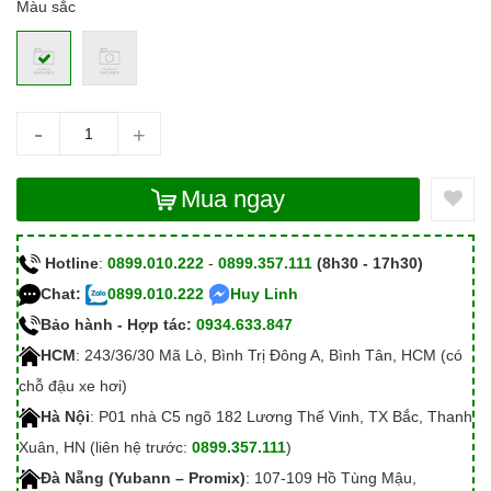
Màu sắc
-
+
Mua ngay
Hotline
:
0899.010.222
-
0899.357.111
(8h30 - 17h30)
Chat:
0899.010.222
Huy Linh
Bảo hành - Hợp tác:
0934.633.847
HCM
: 243/36/30 Mã Lò, Bình Trị Đông A, Bình Tân, HCM (có
chỗ đậu xe hơi)
Hà Nội
: P01 nhà C5 ngõ 182 Lương Thế Vinh, TX Bắc, Thanh
Xuân, HN (liên hệ trước:
0899.357.111
)
Đà Nẵng (Yubann – Promix)
: 107-109 Hồ Tùng Mậu,