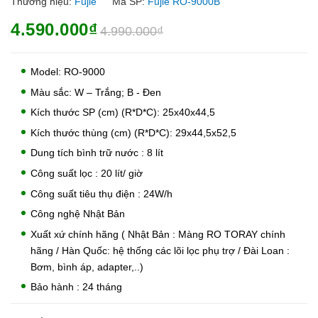
Thương hiệu:
Fujie
Mã SP:
Fujie RO-9000B
4.590.000₫
4.990.000₫
Model: RO-9000
Màu sắc: W – Trắng; B - Đen
Kích thước SP (cm) (R*D*C): 25x40x44,5
Kích thước thùng (cm) (R*D*C): 29x44,5x52,5
Dung tích bình trữ nước : 8 lít
Công suất lọc : 20 lít/ giờ
Công suất tiêu thụ điện : 24W/h
Công nghệ Nhật Bản
Xuất xứ chính hãng ( Nhật Bản : Màng RO TORAY chính
hãng / Hàn Quốc: hệ thống các lõi lọc phụ trợ / Đài Loan :
Bơm, bình áp, adapter,..)
Bảo hành : 24 tháng