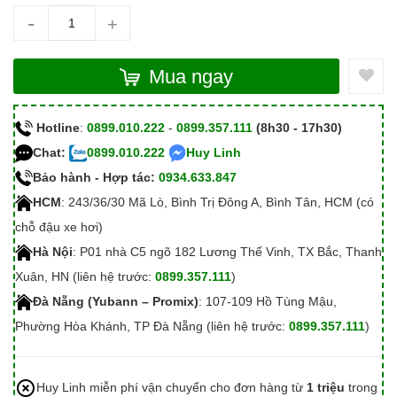
-
+
Mua ngay
Hotline
:
0899.010.222
-
0899.357.111
(8h30 - 17h30)
Chat:
0899.010.222
Huy Linh
Bảo hành - Hợp tác:
0934.633.847
HCM
: 243/36/30 Mã Lò, Bình Trị Đông A, Bình Tân, HCM (có
chỗ đậu xe hơi)
Hà Nội
: P01 nhà C5 ngõ 182 Lương Thế Vinh, TX Bắc, Thanh
Xuân, HN (liên hệ trước:
0899.357.111
)
Đà Nẵng (Yubann – Promix)
: 107-109 Hồ Tùng Mậu,
Phường Hòa Khánh, TP Đà Nẵng (liên hệ trước:
0899.357.111
)
Huy Linh miễn phí vận chuyển cho đơn hàng từ
1 triệu
trong