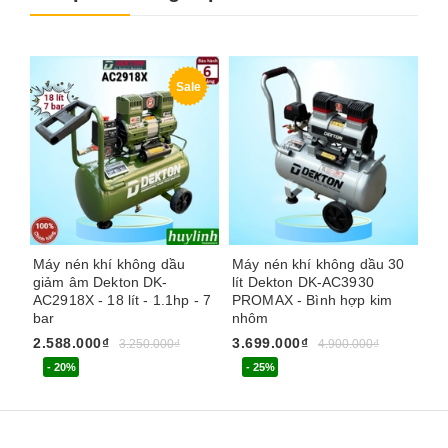
Sale
Máy nén khí không dầu
Máy nén khí không dầu 30
Má
giảm âm Dekton DK-
lít Dekton DK-AC3930
lí
AC2918X - 18 lít - 1.1hp - 7
PROMAX - Bình hợp kim
PR
bar
nhôm
n
2.588.000₫
3.699.000₫
3.
3.250.000₫
4.900.000₫
- 20%
- 25%