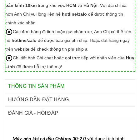
bán kính 10km
trong khu vực
HCM
và
Hà Nội
. Với địa chỉ xa
hơn Anh Chị vui lòng liên hệ
hotline/zalo
để được thông tin
chính xác nhận
Các đơn hàng đi tỉnh hoặc gửi chành xe, Anh Chị có thể liên
hệ
hotline/zalo
để được báo giá phí ship. Hoặc đặt hàng ngay
trên website để check thông tin phí ship ạ
Chi tiết Anh Chị chat hoặc gọi trực tiếp với nhân viên của
Huy
Linh
để được hỗ trợ thêm ạ!
THÔNG TIN SẢN PHẨM
HƯỚNG DẪN ĐẶT HÀNG
ĐÁNH GIÁ - HỎI ĐÁP
Máy nén khí có dầu Oshima 30-2.0
với dung tích bình