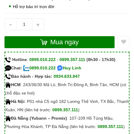
Hỗ trợ bảo trì trọn đời
-
+
Mua ngay
Hotline
:
0899.010.222
-
0899.357.111
(8h30 - 17h30)
Chat:
0899.010.222
Huy Linh
Bảo hành - Hợp tác:
0934.633.847
HCM
: 243/36/30 Mã Lò, Bình Trị Đông A, Bình Tân, HCM (có
chỗ đậu xe hơi)
Hà Nội
: P01 nhà C5 ngõ 182 Lương Thế Vinh, TX Bắc, Thanh
Xuân, HN (liên hệ trước:
0899.357.111
)
Đà Nẵng (Yubann – Promix)
: 107-109 Hồ Tùng Mậu,
Phường Hòa Khánh, TP Đà Nẵng (liên hệ trước:
0899.357.111
)