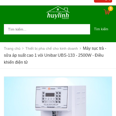
khiển điện tử
0
Tìm kiếm
Máy sục trà -
Trang chủ
Thiết bị pha chế cho kinh doanh
sữa áp suất cao 1 vòi Unibar UBS-133 - 2500W - Điều
khiển điện tử