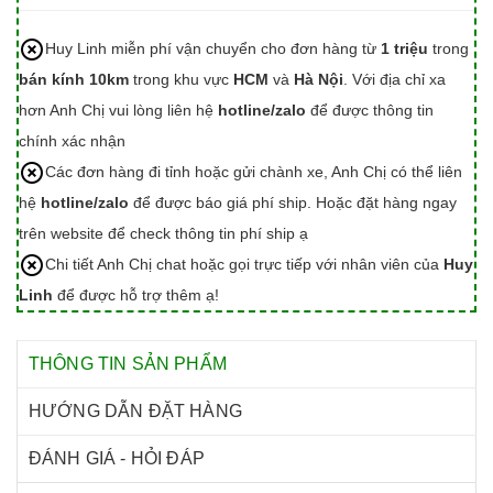
Huy Linh miễn phí vận chuyển cho đơn hàng từ
1 triệu
trong
bán kính 10km
trong khu vực
HCM
và
Hà Nội
. Với địa chỉ xa
hơn Anh Chị vui lòng liên hệ
hotline/zalo
để được thông tin
chính xác nhận
Các đơn hàng đi tỉnh hoặc gửi chành xe, Anh Chị có thể liên
hệ
hotline/zalo
để được báo giá phí ship. Hoặc đặt hàng ngay
trên website để check thông tin phí ship ạ
Chi tiết Anh Chị chat hoặc gọi trực tiếp với nhân viên của
Huy
Linh
để được hỗ trợ thêm ạ!
THÔNG TIN SẢN PHẨM
HƯỚNG DẪN ĐẶT HÀNG
ĐÁNH GIÁ - HỎI ĐÁP