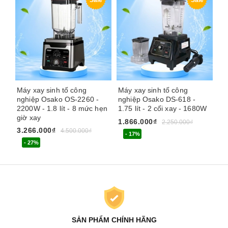
Máy xay sinh tố công
Máy xay sinh tố công
Má
nghiệp Osako OS-2260 -
nghiệp Osako DS-618 -
Ze
2200W - 1.8 lít - 8 mức hẹn
1.75 lít - 2 cối xay - 1680W
nắ
giờ xay
1.866.000₫
1.
2.250.000₫
3.266.000₫
4.500.000₫
- 17%
- 27%
SẢN PHẨM CHÍNH HÃNG