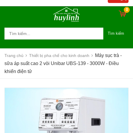
khiển điện tử
0
Tìm kiếm
Máy sục trà -
Trang chủ
Thiết bị pha chế cho kinh doanh
sữa áp suất cao 2 vòi Unibar UBS-139 - 3000W - Điều
khiển điện tử