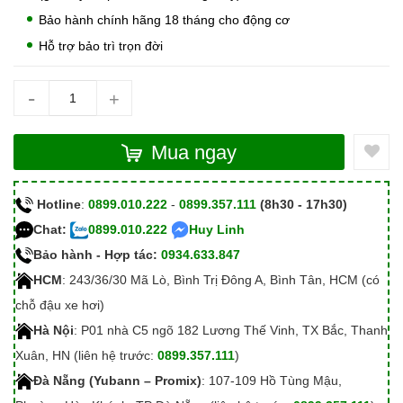
Bảo hành chính hãng 18 tháng cho động cơ
Hỗ trợ bảo trì trọn đời
-
+
Mua ngay
Hotline
:
0899.010.222
-
0899.357.111
(8h30 - 17h30)
Chat:
0899.010.222
Huy Linh
Bảo hành - Hợp tác:
0934.633.847
HCM
: 243/36/30 Mã Lò, Bình Trị Đông A, Bình Tân, HCM (có
chỗ đậu xe hơi)
Hà Nội
: P01 nhà C5 ngõ 182 Lương Thế Vinh, TX Bắc, Thanh
Xuân, HN (liên hệ trước:
0899.357.111
)
Đà Nẵng (Yubann – Promix)
: 107-109 Hồ Tùng Mậu,