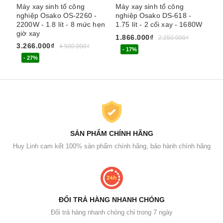
Máy xay sinh tố công
Máy xay sinh tố công
Má
nghiệp Osako OS-2260 -
nghiệp Osako DS-618 -
Ze
2200W - 1.8 lít - 8 mức hẹn
1.75 lít - 2 cối xay - 1680W
nắ
giờ xay
1.866.000₫
1.
2.250.000₫
3.266.000₫
4.500.000₫
- 17%
- 27%
SẢN PHẨM CHÍNH HÃNG
Huy Linh cam kết 100% sản phẩm chính hãng, bảo hành chính hãng
ĐỔI TRẢ HÀNG NHANH CHÓNG
Đổi trả hàng nhanh chóng chỉ trong 7 ngày