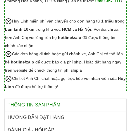
Phường Hòa Khánh, TP Đà Nẵng (liên hệ trước:
0899.357.111
)
Huy Linh miễn phí vận chuyển cho đơn hàng từ
1 triệu
trong
bán kính 10km
trong khu vực
HCM
và
Hà Nội
. Với địa chỉ xa
hơn Anh Chị vui lòng liên hệ
hotline/zalo
để được thông tin
chính xác nhận
Các đơn hàng đi tỉnh hoặc gửi chành xe, Anh Chị có thể liên
hệ
hotline/zalo
để được báo giá phí ship. Hoặc đặt hàng ngay
trên website để check thông tin phí ship ạ
Chi tiết Anh Chị chat hoặc gọi trực tiếp với nhân viên của
Huy
Linh
để được hỗ trợ thêm ạ!
THÔNG TIN SẢN PHẨM
HƯỚNG DẪN ĐẶT HÀNG
ĐÁNH GIÁ - HỎI ĐÁP