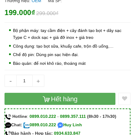
Thương hiệu:
OEM
Mã SP:
199.000₫
299.000₫
Bộ phận máy: tay cầm điện + cây đánh tạo bọt + dây sạc
Type C + dock sạc + giá đỡ inox + giá treo
Công dụng: tạo bọt sữa, khuấy cafe, trộn đồ uống,…
Chế độ pin: Dùng pin sạc hiện đại.
Bảo quản: để nơi khô ráo, thoáng mát
-
+
Hết hàng
Hotline
:
0899.010.222
-
0899.357.111
(8h30 - 17h30)
Chat:
0899.010.222
Huy Linh
Bảo hành - Hợp tác:
0934.633.847