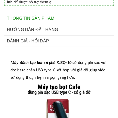
Linh
để được hỗ trợ thêm ạ!
THÔNG TIN SẢN PHẨM
HƯỚNG DẪN ĐẶT HÀNG
ĐÁNH GIÁ - HỎI ĐÁP
Máy đánh tạo bọt cà phê KJBQ-10
sử dụng pin sạc với
dock sạc chân USB type C kết hợp với giá đỡ giúp việc
sử dụng thuận tiện và gọn gàng hơn.