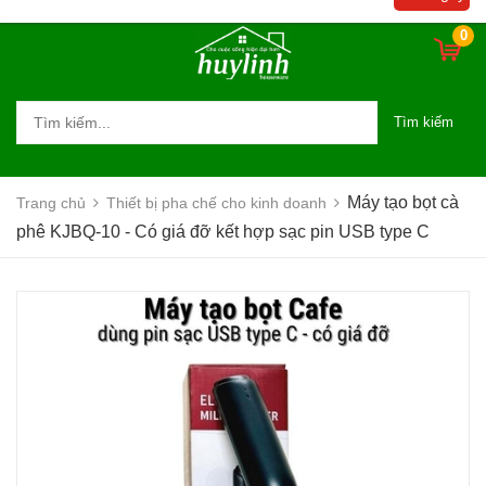
0
Tìm kiếm
Máy tạo bọt cà
Trang chủ
Thiết bị pha chế cho kinh doanh
phê KJBQ-10 - Có giá đỡ kết hợp sạc pin USB type C