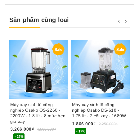
Sản phẩm cùng loại
Sale
Sale
Máy xay sinh tố công
Máy xay sinh tố công
Má
nghiệp Osako OS-2260 -
nghiệp Osako DS-618 -
Ze
2200W - 1.8 lít - 8 mức hẹn
1.75 lít - 2 cối xay - 1680W
nắ
giờ xay
1.866.000₫
1.
2.250.000₫
3.266.000₫
4.500.000₫
- 17%
- 27%