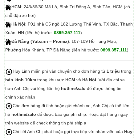
HCM
: 243/36/30 Mã Lò, Bình Trị Đông A, Bình Tân, HCM (có
chỗ đậu xe hơi)
Hà Nội
: P01 nhà C5 ngõ 182 Lương Thế Vinh, TX Bắc, Thanh
Xuân, HN (liên hệ trước:
0899.357.111
)
Đà Nẵng (Yubann – Promix)
: 107-109 Hồ Tùng Mậu,
Phường Hòa Khánh, TP Đà Nẵng (liên hệ trước:
0899.357.111
)
Huy Linh miễn phí vận chuyển cho đơn hàng từ
1 triệu
trong
bán kính 10km
trong khu vực
HCM
và
Hà Nội
. Với địa chỉ xa
hơn Anh Chị vui lòng liên hệ
hotline/zalo
để được thông tin
chính xác nhận
Các đơn hàng đi tỉnh hoặc gửi chành xe, Anh Chị có thể liên
hệ
hotline/zalo
để được báo giá phí ship. Hoặc đặt hàng ngay
trên website để check thông tin phí ship ạ
Chi tiết Anh Chị chat hoặc gọi trực tiếp với nhân viên của
Huy