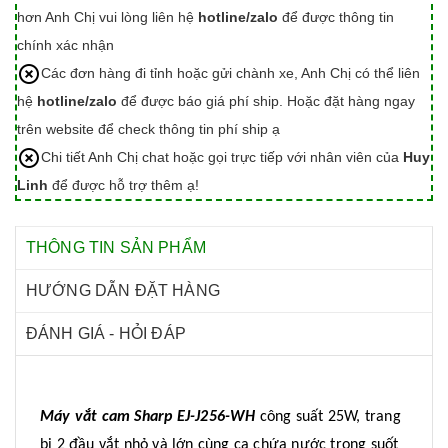
hơn Anh Chị vui lòng liên hệ
hotline/zalo
để được thông tin
chính xác nhận
Các đơn hàng đi tỉnh hoặc gửi chành xe, Anh Chị có thể liên
hệ
hotline/zalo
để được báo giá phí ship. Hoặc đặt hàng ngay
trên website để check thông tin phí ship ạ
Chi tiết Anh Chị chat hoặc gọi trực tiếp với nhân viên của
Huy
Linh
để được hỗ trợ thêm ạ!
THÔNG TIN SẢN PHẨM
HƯỚNG DẪN ĐẶT HÀNG
ĐÁNH GIÁ - HỎI ĐÁP
Máy vắt cam Sharp EJ-J256-WH
công suất 25W, trang
bị 2 đầu vắt nhỏ và lớn cùng ca chứa nước trong suốt