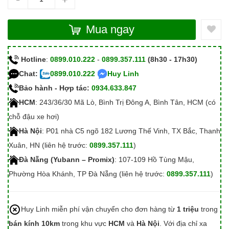
Mua ngay
Hotline
:
0899.010.222
-
0899.357.111
(8h30 - 17h30)
Chat:
0899.010.222
Huy Linh
Bảo hành - Hợp tác:
0934.633.847
HCM
: 243/36/30 Mã Lò, Bình Trị Đông A, Bình Tân, HCM (có
chỗ đậu xe hơi)
Hà Nội
: P01 nhà C5 ngõ 182 Lương Thế Vinh, TX Bắc, Thanh
Xuân, HN (liên hệ trước:
0899.357.111
)
Đà Nẵng (Yubann – Promix)
: 107-109 Hồ Tùng Mậu,
Phường Hòa Khánh, TP Đà Nẵng (liên hệ trước:
0899.357.111
)
Huy Linh miễn phí vận chuyển cho đơn hàng từ
1 triệu
trong
bán kính 10km
trong khu vực
HCM
và
Hà Nội
. Với địa chỉ xa