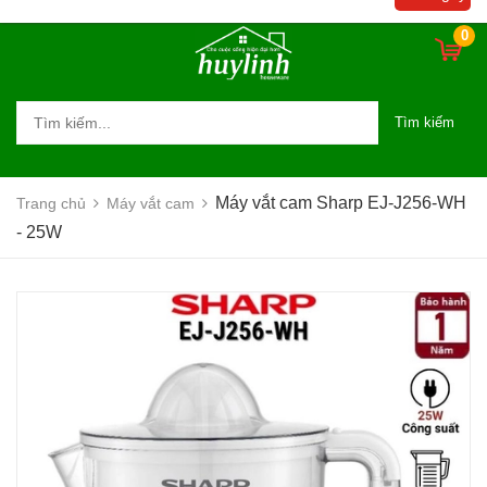
0
Tìm kiếm
Máy vắt cam Sharp EJ-J256-WH
Trang chủ
Máy vắt cam
- 25W