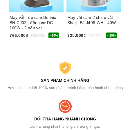
Máy vắt - ép cam Bennix
Máy vắt cam 2 chiều vắt
Má
BN-CJ02 - động cơ DC
Sharp EJ-J408-WH - 40W
La
160W - 2 nón vắt
766.000₫
325.000₫
99
890.000₫
- 14%
400.000₫
- 19%
SẢN PHẨM CHÍNH HÃNG
Huy Linh cam kết 100% sản phẩm chính hãng, bảo hành chính hãng
ĐỔI TRẢ HÀNG NHANH CHÓNG
Đổi trả hàng nhanh chóng chỉ trong 7 ngày