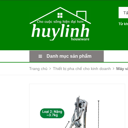
Tấ
Từ kh
Danh mục sản phẩm
Trang chủ
Thiết bị pha chế cho kinh doanh
Máy vắ