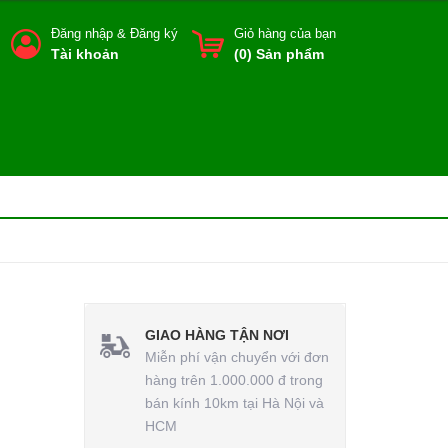
Đăng nhập
&
Đăng ký
Giỏ hàng của bạn
Tài khoản
(
0
) Sản phẩm
GIAO HÀNG TẬN NƠI
Miễn phí vận chuyển với đơn
hàng trên 1.000.000 đ trong
bán kính 10km tại Hà Nội và
HCM