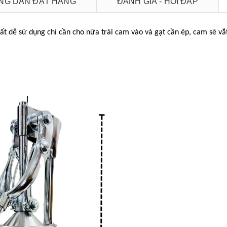
G DẪN ĐẶT HÀNG
ĐÁNH GIÁ - HỎI ĐÁP
ất dễ sử dụng chỉ cần cho nữa trái cam vào và gạt cần ép, cam sẽ vắ