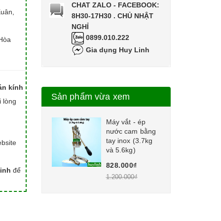
CHAT ZALO - FACEBOOK:
Xuân,
8H30-17H30 . CHỦ NHẬT
NGHỈ
0899.010.222
Hòa
Gia dụng Huy Linh
án kính
Sản phẩm vừa xem
i lòng
Máy vắt - ép
nước cam bằng
tay inox (3.7kg
bsite
và 5.6kg)
828.000₫
inh
để
1.200.000₫