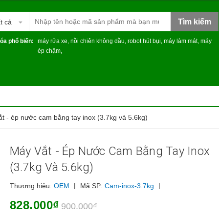
Tìm kiếm
t cả
óa phổ biến:
máy rửa xe
,
nồi chiên không dầu
,
robot hút bụi
,
máy làm mát
,
máy
ép chậm
,
t - ép nước cam bằng tay inox (3.7kg và 5.6kg)
Máy Vắt - Ép Nước Cam Bằng Tay Inox
(3.7kg Và 5.6kg)
|
|
Thương hiệu:
OEM
Mã SP:
Cam-inox-3.7kg
828.000₫
900.000₫