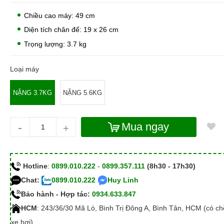
Chiều cao máy: 49 cm
Diện tích chân đế: 19 x 26 cm
Trọng lượng: 3.7 kg
Loại máy
NẶNG 3.7KG
NẶNG 5.6KG
-
Mua ngay
+
Hotline
:
0899.010.222
-
0899.357.111
(8h30 - 17h30)
Chat:
0899.010.222
Huy Linh
Bảo hành - Hợp tác:
0934.633.847
HCM
: 243/36/30 Mã Lò, Bình Trị Đông A, Bình Tân, HCM (có c
xe hơi)