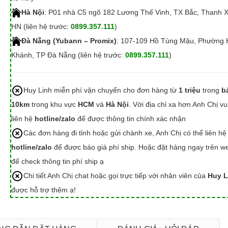
Hà Nội
: P01 nhà C5 ngõ 182 Lương Thế Vinh, TX Bắc, Thanh 
HN (liên hệ trước:
0899.357.111
)
Đà Nẵng (Yubann – Promix)
: 107-109 Hồ Tùng Mậu, Phường 
Khánh, TP Đà Nẵng (liên hệ trước:
0899.357.111
)
Huy Linh miễn phí vận chuyển cho đơn hàng từ
1 triệu
trong
b
10km
trong khu vực
HCM
và
Hà Nội
. Với địa chỉ xa hơn Anh Chị vu
liên hệ
hotline/zalo
để được thông tin chính xác nhận
Các đơn hàng đi tỉnh hoặc gửi chành xe, Anh Chị có thể liên hệ
hotline/zalo
để được báo giá phí ship. Hoặc đặt hàng ngay trên we
để check thông tin phí ship ạ
Chi tiết Anh Chị chat hoặc gọi trực tiếp với nhân viên của
Huy L
được hỗ trợ thêm ạ!