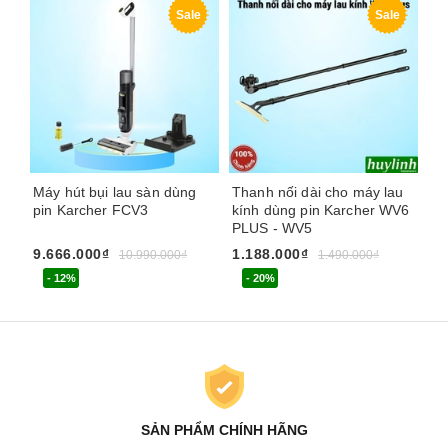
Sale
Sale
Máy hút bụi lau sàn dùng
Thanh nối dài cho máy lau
Má
pin Karcher FCV3
kính dùng pin Karcher WV6
Ka
PLUS - WV5
Ita
9.666.000₫
1.188.000₫
3.
10.990.000₫
1.490.000₫
- 12%
- 20%
SẢN PHẨM CHÍNH HÃNG