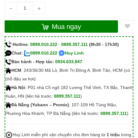
-
+
Mua ngay
Hotline
:
0899.010.222
-
0899.357.111
(8h30 - 17h30)
Chat:
0899.010.222
Huy Linh
Bảo hành - Hợp tác:
0934.633.847
HCM
: 243/36/30 Mã Lò, Bình Trị Đông A, Bình Tân, HCM (có
chỗ đậu xe hơi)
Hà Nội
: P01 nhà C5 ngõ 182 Lương Thế Vinh, TX Bắc, Thanh
Xuân, HN (liên hệ trước:
0899.357.111
)
Đà Nẵng (Yubann – Promix)
: 107-109 Hồ Tùng Mậu,
Phường Hòa Khánh, TP Đà Nẵng (liên hệ trước:
0899.357.111
)
Huy Linh miễn phí vận chuyển cho đơn hàng từ
1 triệu
trong