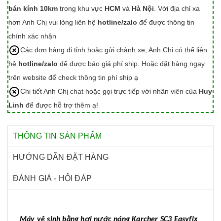
bán kính 10km
trong khu vực
HCM
và
Hà Nội
. Với địa chỉ xa
hơn Anh Chị vui lòng liên hệ
hotline/zalo
để được thông tin
chính xác nhận
Các đơn hàng đi tỉnh hoặc gửi chành xe, Anh Chị có thể liên
hệ
hotline/zalo
để được báo giá phí ship. Hoặc đặt hàng ngay
trên website để check thông tin phí ship ạ
Chi tiết Anh Chị chat hoặc gọi trực tiếp với nhân viên của
Huy
Linh
để được hỗ trợ thêm ạ!
THÔNG TIN SẢN PHẨM
HƯỚNG DẪN ĐẶT HÀNG
ĐÁNH GIÁ - HỎI ĐÁP
Máy vệ sinh bằng hơi nước nóng Karcher SC3 Easyfix