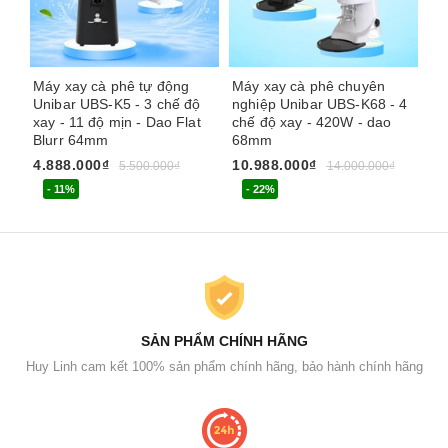
Máy xay cà phê tự động
Máy xay cà phê chuyên
Má
Unibar UBS-K5 - 3 chế độ
nghiệp Unibar UBS-K68 - 4
Pr
xay - 11 độ mịn - Dao Flat
chế độ xay - 420W - dao
Blurr 64mm
68mm
12
4.888.000₫
10.988.000₫
5.500.000₫
14.000.000₫
- 11%
- 22%
SẢN PHẨM CHÍNH HÃNG
Huy Linh cam kết 100% sản phẩm chính hãng, bảo hành chính hãng