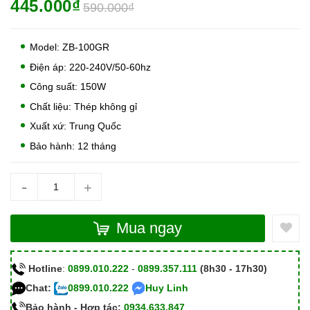
445.000₫
590.000₫
Model: ZB-100GR
Điện áp: 220-240V/50-60hz
Công suất: 150W
Chất liệu: Thép không gỉ
Xuất xứ: Trung Quốc
Bảo hành: 12 tháng
-
+
Mua ngay
Hotline
:
0899.010.222
-
0899.357.111
(8h30 - 17h30)
Chat:
0899.010.222
Huy Linh
Bảo hành - Hợp tác:
0934.633.847