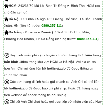
HCM
: 243/36/30 Mã Lò, Bình Trị Đông A, Bình Tân, HCM (có
chỗ đậu xe hơi)
Hà Nội
: P01 nhà C5 ngõ 182 Lương Thế Vinh, TX Bắc, Thanh
Xuân, HN (liên hệ trước:
0899.357.111
)
Đà Nẵng (Yubann – Promix)
: 107-109 Hồ Tùng Mậu,
Phường Hòa Khánh, TP Đà Nẵng (liên hệ trước:
0899.357.111
)
Huy Linh miễn phí vận chuyển cho đơn hàng từ
1 triệu
trong
bán kính 10km
trong khu vực
HCM
và
Hà Nội
. Với địa chỉ xa
hơn Anh Chị vui lòng liên hệ
hotline/zalo
để được thông tin
chính xác nhận
Các đơn hàng đi tỉnh hoặc gửi chành xe, Anh Chị có thể liên
hệ
hotline/zalo
để được báo giá phí ship. Hoặc đặt hàng ngay
trên website để check thông tin phí ship ạ
Chi tiết Anh Chị chat hoặc gọi trực tiếp với nhân viên của
Huy