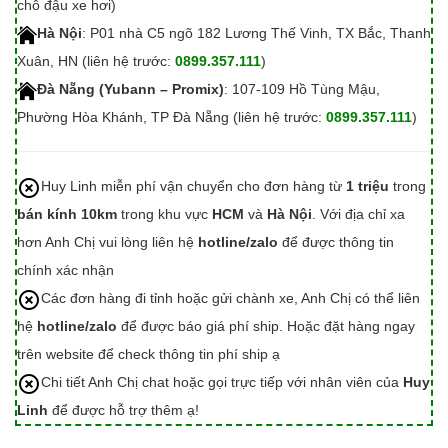
chỗ đậu xe hơi)
Hà Nội
: P01 nhà C5 ngõ 182 Lương Thế Vinh, TX Bắc, Thanh
Xuân, HN (liên hệ trước:
0899.357.111
)
Đà Nẵng (Yubann – Promix)
: 107-109 Hồ Tùng Mậu,
Phường Hòa Khánh, TP Đà Nẵng (liên hệ trước:
0899.357.111
)
Huy Linh miễn phí vận chuyển cho đơn hàng từ
1 triệu
trong
bán kính 10km
trong khu vực
HCM
và
Hà Nội
. Với địa chỉ xa
hơn Anh Chị vui lòng liên hệ
hotline/zalo
để được thông tin
chính xác nhận
Các đơn hàng đi tỉnh hoặc gửi chành xe, Anh Chị có thể liên
hệ
hotline/zalo
để được báo giá phí ship. Hoặc đặt hàng ngay
trên website để check thông tin phí ship ạ
Chi tiết Anh Chị chat hoặc gọi trực tiếp với nhân viên của
Huy
Linh
để được hỗ trợ thêm ạ!