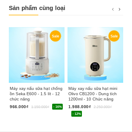
Sản phẩm cùng loại
Sale
Sale
Máy xay nấu sữa hạt chống
Máy xay nấu sữa hạt mini
Má
ồn Seka E600 - 1.5 lít - 12
Olivo CB1200 - Dung tích
Ha
chức năng
1200ml - 10 Chức năng
- 
966.000₫
1.988.000₫
1.
1.150.000₫
- 16%
2.250.000₫
- 12%