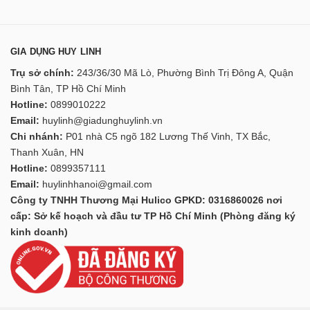
GIA DỤNG HUY LINH
Trụ sở chính:
243/36/30 Mã Lò, Phường Bình Trị Đông A, Quận
Bình Tân, TP Hồ Chí Minh
Hotline:
0899010222
Email:
huylinh@giadunghuylinh.vn
Chi nhánh:
P01 nhà C5 ngõ 182 Lương Thế Vinh, TX Bắc,
Thanh Xuân, HN
Hotline:
0899357111
Email:
huylinhhanoi@gmail.com
Công ty TNHH Thương Mại Hulico GPKD: 0316860026 nơi
cấp: Sở kế hoạch và đầu tư TP Hồ Chí Minh (Phòng đăng ký
kinh doanh)