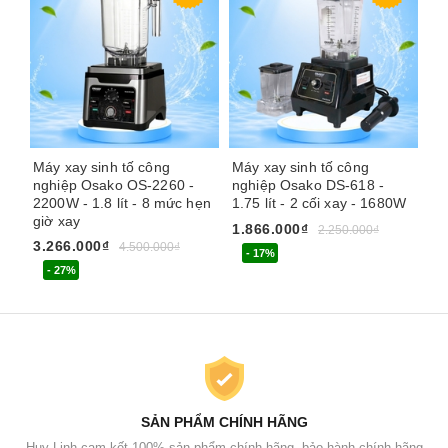
Máy xay sinh tố công
Máy xay sinh tố công
Má
nghiệp Osako OS-2260 -
nghiệp Osako DS-618 -
Ze
2200W - 1.8 lít - 8 mức hẹn
1.75 lít - 2 cối xay - 1680W
nắ
giờ xay
1.866.000₫
1.
2.250.000₫
3.266.000₫
4.500.000₫
- 17%
- 27%
SẢN PHẨM CHÍNH HÃNG
Huy Linh cam kết 100% sản phẩm chính hãng, bảo hành chính hãng