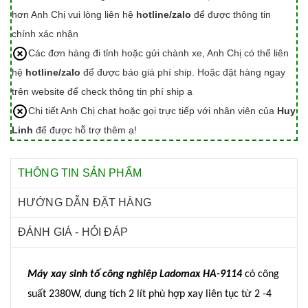
hơn Anh Chị vui lòng liên hệ
hotline/zalo
để được thông tin
chính xác nhận
Các đơn hàng đi tỉnh hoặc gửi chành xe, Anh Chị có thể liên
hệ
hotline/zalo
để được báo giá phí ship. Hoặc đặt hàng ngay
trên website để check thông tin phí ship ạ
Chi tiết Anh Chị chat hoặc gọi trực tiếp với nhân viên của
Huy
Linh
để được hỗ trợ thêm ạ!
THÔNG TIN SẢN PHẨM
HƯỚNG DẪN ĐẶT HÀNG
ĐÁNH GIÁ - HỎI ĐÁP
Máy xay sinh tố công nghiệp Ladomax HA-9114
có công
suất 2380W, dung tích 2 lít phù hợp xay liên tục từ 2 -4