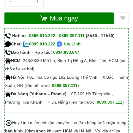
-
+
Mua ngay
Hotline
:
0899.010.222
-
0899.357.111
(8h30 - 17h30)
Chat:
0899.010.222
Huy Linh
Bảo hành - Hợp tác:
0934.633.847
HCM
: 243/36/30 Mã Lò, Bình Trị Đông A, Bình Tân, HCM (có
chỗ đậu xe hơi)
Hà Nội
: P01 nhà C5 ngõ 182 Lương Thế Vinh, TX Bắc, Thanh
Xuân, HN (liên hệ trước:
0899.357.111
)
Đà Nẵng (Yubann – Promix)
: 107-109 Hồ Tùng Mậu,
Phường Hòa Khánh, TP Đà Nẵng (liên hệ trước:
0899.357.111
)
Huy Linh miễn phí vận chuyển cho đơn hàng từ
1 triệu
trong
bán kính 10km
trong khu vực
HCM
và
Hà Nội
. Với địa chỉ xa