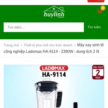
tích 2 lít
0
Tìm kiếm
Máy xay sinh tố
Trang chủ
Thiết bị pha chế cho kinh doanh
công nghiệp Ladomax HA-9114 - 2380W - dung tích 2 lít