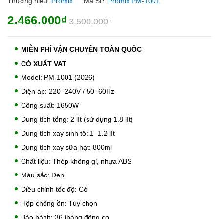
Thương hiệu:
Promix
Mã SP:
Promix PM-1001
2.466.000₫
3.500.000₫
MIỄN PHÍ VẬN CHUYỂN TOÀN QUỐC
CÓ XUẤT VAT
Model: PM-1001 (2026)
Điện áp: 220–240V / 50–60Hz
Công suất: 1650W
Dung tích tổng: 2 lít (sử dụng 1.8 lít)
Dung tích xay sinh tố: 1–1.2 lít
Dung tích xay sữa hạt: 800ml
Chất liệu: Thép không gỉ, nhựa ABS
Màu sắc: Đen
Điều chỉnh tốc độ: Có
Hộp chống ồn: Tùy chọn
Bảo hành: 36 tháng động cơ