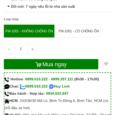
Đổi mới: 7 ngày nếu lỗi từ nhà sản xuất
Loại máy
PM-1001 - KHÔNG CHỐNG ỒN
PM-1001 - CÓ CHỐNG ỒN
-
+
Mua ngay
Hotline
:
0899.010.222
-
0899.357.111
(8h30 - 17h30)
Chat:
0899.010.222
Huy Linh
Bảo hành - Hợp tác:
0934.633.847
HCM
: 243/36/30 Mã Lò, Bình Trị Đông A, Bình Tân, HCM (có
chỗ đậu xe hơi)