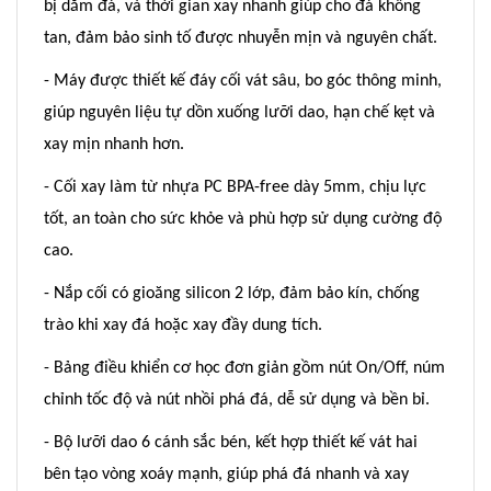
bị dăm đá, và thời gian xay nhanh giúp cho đá không
tan, đảm bảo sinh tố được nhuyễn mịn và nguyên chất.
- Máy được thiết kế đáy cối vát sâu, bo góc thông minh,
giúp nguyên liệu tự dồn xuống lưỡi dao, hạn chế kẹt và
xay mịn nhanh hơn.
- Cối xay làm từ nhựa PC BPA-free dày 5mm, chịu lực
tốt, an toàn cho sức khỏe và phù hợp sử dụng cường độ
cao.
- Nắp cối có gioăng silicon 2 lớp, đảm bảo kín, chống
trào khi xay đá hoặc xay đầy dung tích.
- Bảng điều khiển cơ học đơn giản gồm nút On/Off, núm
chỉnh tốc độ và nút nhồi phá đá, dễ sử dụng và bền bỉ.
- Bộ lưỡi dao 6 cánh sắc bén, kết hợp thiết kế vát hai
bên tạo vòng xoáy mạnh, giúp phá đá nhanh và xay