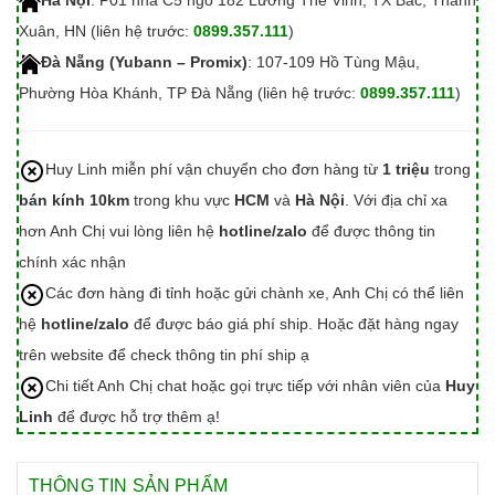
Hà Nội
: P01 nhà C5 ngõ 182 Lương Thế Vinh, TX Bắc, Thanh
Xuân, HN (liên hệ trước:
0899.357.111
)
Đà Nẵng (Yubann – Promix)
: 107-109 Hồ Tùng Mậu,
Phường Hòa Khánh, TP Đà Nẵng (liên hệ trước:
0899.357.111
)
Huy Linh miễn phí vận chuyển cho đơn hàng từ
1 triệu
trong
bán kính 10km
trong khu vực
HCM
và
Hà Nội
. Với địa chỉ xa
hơn Anh Chị vui lòng liên hệ
hotline/zalo
để được thông tin
chính xác nhận
Các đơn hàng đi tỉnh hoặc gửi chành xe, Anh Chị có thể liên
hệ
hotline/zalo
để được báo giá phí ship. Hoặc đặt hàng ngay
trên website để check thông tin phí ship ạ
Chi tiết Anh Chị chat hoặc gọi trực tiếp với nhân viên của
Huy
Linh
để được hỗ trợ thêm ạ!
THÔNG TIN SẢN PHẨM