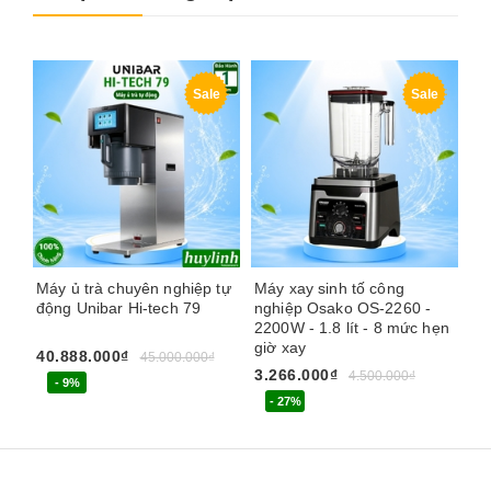
Sale
Sale
Máy ủ trà chuyên nghiệp tự
Máy xay sinh tố công
Má
động Unibar Hi-tech 79
nghiệp Osako OS-2260 -
ng
2200W - 1.8 lít - 8 mức hẹn
1.
giờ xay
40.888.000₫
1.
45.000.000₫
3.266.000₫
4.500.000₫
- 9%
- 27%