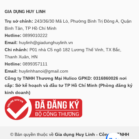
GIA DỤNG HUY LINH
Trụ sở chính:
243/36/30 Mã Lò, Phường Bình Trị Đông A, Quận
Bình Tân, TP Hồ Chí Minh
Hotline:
0899010222
Email:
huylinh@giadunghuylinh.vn
Chi nhánh:
P01 nhà C5 ngõ 182 Lương Thế Vinh, TX Bắc,
Thanh Xuân, HN
Hotline:
0899357111
Email:
huylinhhanoi@gmail.com
Công ty TNHH Thương Mại Hulico GPKD: 0316860026 nơi
cấp: Sở kế hoạch và đầu tư TP Hồ Chí Minh (Phòng đăng ký
kinh doanh)
© Bản quyền thuộc về
Gia dụng Huy Linh - Công ty TNHH